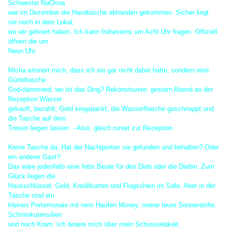
Schwester NaOnna
war im Dezember die Handtasche abhanden gekommen. Sicher liegt
sie noch in dem Lokal,
wo wir gefeiert haben. Ich kann frühestens um Acht Uhr fragen. Offiziell
öffnen die um
Neun Uhr.
Micha erinnert mich, dass ich sie gar nicht dabei hatte, sondern eine
Gürteltasche.
God-dammned, wo ist das Ding? Rekonstruiere: gestern Abend an der
Rezeption Wasser
gekauft, bezahlt, Geld eingepackt, die Wasserflasche geschnappt und
die Tasche auf dem
Tresen liegen lassen. - Also, gleich runter zur Rezeption.
Keine Tasche da. Hat der Nachtportier sie gefunden und behalten? Oder
ein anderer Gast?
Das wäre jedenfalls eine fette Beute für den Dieb oder die Diebin. Zum
Glück liegen die
Hausschlüssel, Geld, Kreditkarten und Flugschein im Safe. Aber in der
Tasche sind ein
kleines Portemonaie mit nem Haufen Money, meine teure Sonnenbrille,
Schminkutensilien
und noch Kram. Ich ärgere mich über mein Schusseligkeit.