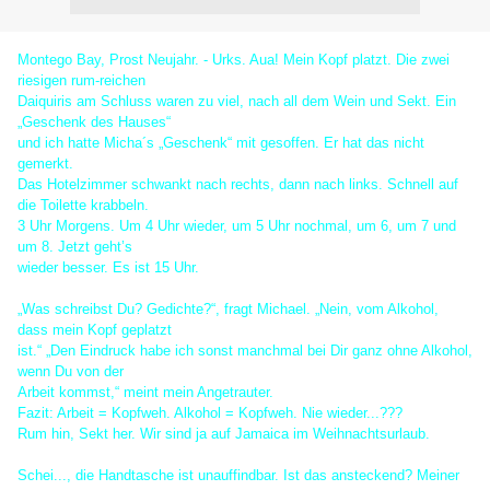
Montego Bay, Prost Neujahr. - Urks. Aua! Mein Kopf platzt. Die zwei
riesigen rum-reichen
Daiquiris am Schluss waren zu viel, nach all dem Wein und Sekt. Ein
„Geschenk des Hauses“
und ich hatte Micha´s „Geschenk“ mit gesoffen. Er hat das nicht
gemerkt.
Das Hotelzimmer schwankt nach rechts, dann nach links. Schnell auf
die Toilette krabbeln.
3 Uhr Morgens. Um 4 Uhr wieder, um 5 Uhr nochmal, um 6, um 7 und
um 8. Jetzt geht’s
wieder besser. Es ist 15 Uhr.
„Was schreibst Du? Gedichte?“, fragt Michael. „Nein, vom Alkohol,
dass mein Kopf geplatzt
ist.“ „Den Eindruck habe ich sonst manchmal bei Dir ganz ohne Alkohol,
wenn Du von der
Arbeit kommst,“ meint mein Angetrauter.
Fazit: Arbeit = Kopfweh. Alkohol = Kopfweh. Nie wieder...???
Rum hin, Sekt her. Wir sind ja auf Jamaica im Weihnachtsurlaub.
Schei..., die Handtasche ist unauffindbar. Ist das ansteckend? Meiner