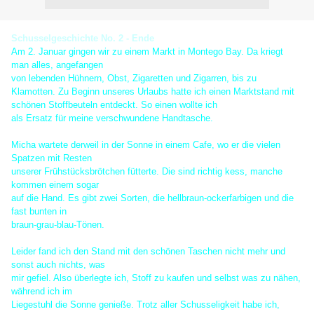
Schusselgeschichte No. 2 - Ende
Am 2. Januar gingen wir zu einem Markt in Montego Bay. Da kriegt
man alles, angefangen
von lebenden Hühnern, Obst, Zigaretten und Zigarren, bis zu
Klamotten. Zu Beginn unseres Urlaubs hatte ich einen Marktstand mit
schönen Stoffbeuteln entdeckt. So einen wollte ich
als Ersatz für meine verschwundene Handtasche.
Micha wartete derweil in der Sonne in einem Cafe, wo er die vielen
Spatzen mit Resten
unserer Frühstücksbrötchen fütterte. Die sind richtig kess, manche
kommen einem sogar
auf die Hand. Es gibt zwei Sorten, die hellbraun-ockerfarbigen und die
fast bunten in
braun-grau-blau-Tönen.
Leider fand ich den Stand mit den schönen Taschen nicht mehr und
sonst auch nichts, was
mir gefiel. Also überlegte ich, Stoff zu kaufen und selbst was zu nähen,
während ich im
Liegestuhl die Sonne genieße. Trotz aller Schusseligkeit habe ich,