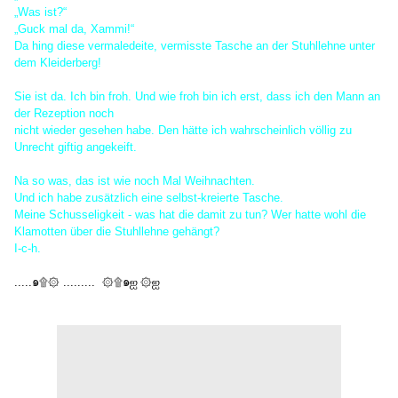
„Was ist?“
„Guck mal da, Xammi!“
Da hing diese vermaledeite, vermisste Tasche an der Stuhllehne unter
dem Kleiderberg!
Sie ist da. Ich bin froh. Und wie froh bin ich erst, dass ich den Mann an
der Rezeption noch
nicht wieder gesehen habe. Den hätte ich wahrscheinlich völlig zu
Unrecht giftig angekeift.
Na so was, das ist wie noch Mal Weihnachten.
Und ich habe zusätzlich eine selbst-kreierte Tasche.
Meine Schusseligkeit - was hat die damit zu tun? Wer hatte wohl die
Klamotten über die Stuhllehne gehängt?
I-c-h.
.....
๑۩۞
.........
۞۩๑ஐ ۞ஐ