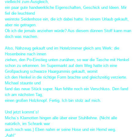
vielleicht zum Ausgleich,
ein paar gute handwerkliche Eigenschaften, Geschick und Ideen. Mir
fiel die leuchtend
weinrote Seidenhose ein, die ich dabei hatte. In einem Urlaub gekauft,
aber nie getragen.
Ob ich die jemals anziehen würde? Aus diesem dünnen Stoff kann man
doch was machen.
Also, Nähzeug gekauft und im Hotelzimmer gleich ans Werk: die
Hosenbeine nach innen
ziehen, den Po-Einstieg unten zunähen, so war die Tasche mit Henkel
schon zu erkennen. Im Supermarkt auf dem Weg hatte ich eine
Großpackung schwarze Haargummis gekauft, womit
ich den Henkel in die richtige Form brachte und gleichzeitig verzierte.
Michael staunte und
fand das neue Stück super. Nun fehlte noch ein Verschluss. Den fand
ich am nächsten Tag,
einen großen Holzknopf. Fertig. Ich bin stolz auf mich.
Und jetzt kommt´s!
Micha´s Klamotten hingen alle über einer Stuhllehne. (Nicht alle
natürlich, im Schrank war
auch noch was.) Eben nahm er seine Hose und ein Hemd weg.
„Aah!“