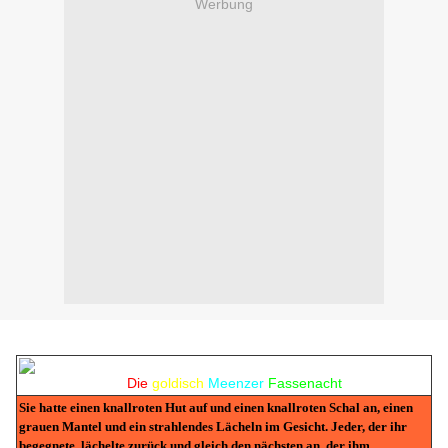
Werbung
Die
goldisch
Meenzer
Fassenacht
Sie hatte einen knallroten Hut auf und einen knallroten Schal an, einen
grauen Mantel und ein strahlendes Lächeln im Gesicht. Jeder, der ihr
begegnete, lächelte zurück und gleich den nächsten an, der ihm