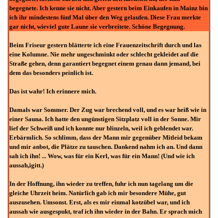
begegnete. Ich kenne sie nicht. Aber gestern beim Einkaufen in Mainz bin
ich ihr mindestens fünf Mal über den Weg gelaufen. Diese Frau merkte
gar nicht, wieviel gute Laune sie verbreitete. Schöne Begegnung.
Beim Friseur gestern blätterte ich eine Frauenzeitschrift durch und las
eine Kolumne. Nie mehr ungeschminkt oder schlecht gekleidet auf die
Straße gehen, denn garantiert begegnet einem genau dann jemand, bei
dem das besonders peinlich ist.
Das ist wahr! Ich erinnere mich.
Damals war Sommer. Der Zug war brechend voll, und es war heiß wie in
einer Sauna. Ich hatte den ungünstigen Sitzplatz voll in der Sonne. Mir
lief der Schweiß und ich konnte nur blinzeln, weil ich geblendet war.
Erbärmlich. So schlimm, dass der Mann mir gegenüber Mitleid bekam
und mir anbot, die Plätze zu tauschen. Dankend nahm ich an. Und dann
sah ich ihn! ... Wow, was für ein Kerl, was für ein Mann! (Und wie ich
aussah,igitt.)
In der Hoffnung, ihn wieder zu treffen, fuhr ich nun tagelang um die
gleiche Uhrzeit heim. Natürlich gab ich mir besondere Mühe, gut
auszusehen. Umsonst. Erst, als es mir einmal kotzübel war, und ich
aussah wie ausgespukt, traf ich ihn wieder in der Bahn. Er sprach mich