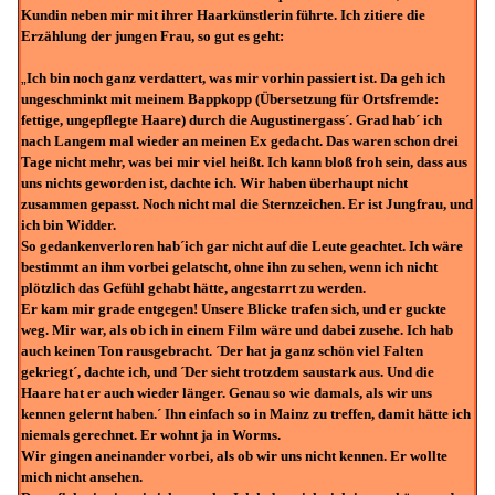
Kundin neben mir mit ihrer Haarkünstlerin führte. Ich zitiere die
Erzählung der jungen Frau, so gut es geht:
„
Ich bin noch ganz verdattert, was mir vorhin passiert ist. Da geh ich
ungeschminkt mit meinem Bappkopp (Übersetzung für Ortsfremde:
fettige, ungepflegte Haare) durch die Augustinergass´. Grad hab´ ich
nach Langem mal wieder an meinen Ex gedacht. Das waren schon drei
Tage nicht mehr, was bei mir viel heißt. Ich kann bloß froh sein, dass aus
uns nichts geworden ist, dachte ich. Wir haben überhaupt nicht
zusammen gepasst. Noch nicht mal die Sternzeichen. Er ist Jungfrau, und
ich bin Widder.
So gedankenverloren hab´ich gar nicht auf die Leute geachtet. Ich wäre
bestimmt an ihm vorbei gelatscht, ohne ihn zu sehen, wenn ich nicht
plötzlich das Gefühl gehabt hätte, angestarrt zu werden.
Er kam mir grade entgegen! Unsere Blicke trafen sich, und er guckte
weg. Mir war, als ob ich in einem Film wäre und dabei zusehe. Ich hab
auch keinen Ton rausgebracht. ´Der hat ja ganz schön viel Falten
gekriegt´, dachte ich, und ´Der sieht trotzdem saustark aus. Und die
Haare hat er auch wieder länger. Genau so wie damals, als wir uns
kennen gelernt haben.´ Ihn einfach so in Mainz zu treffen, damit hätte ich
niemals gerechnet. Er wohnt ja in Worms.
Wir gingen aneinander vorbei, als ob wir uns nicht kennen. Er wollte
mich nicht ansehen.