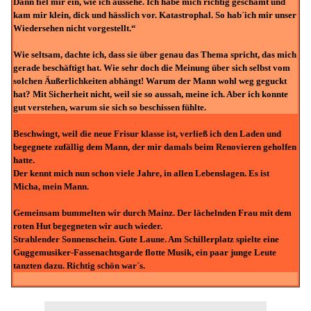
Dann fiel mir ein, wie ich aussehe. Ich habe mich richtig geschämt und
kam mir klein, dick und hässlich vor. Katastrophal. So hab´ich mir unser
Wiedersehen nicht vorgestellt.“
Wie seltsam, dachte ich, dass sie über genau das Thema spricht, das mich
gerade beschäftigt hat. Wie sehr doch die Meinung über sich selbst vom
solchen Äußerlichkeiten abhängt! Warum der Mann wohl weg geguckt
hat? Mit Sicherheit nicht, weil sie so aussah, meine ich. Aber ich konnte
gut verstehen, warum sie sich so beschissen fühlte.
Beschwingt, weil die neue Frisur klasse ist, verließ ich den Laden und
begegnete zufällig dem Mann, der mir damals beim Renovieren geholfen
hatte.
Der kennt mich nun schon viele Jahre, in allen Lebenslagen. Es ist
Micha, mein Mann.
Gemeinsam bummelten wir durch Mainz. Der lächelnden Frau mit dem
roten Hut begegneten wir auch wieder.
Strahlender Sonnenschein. Gute Laune. Am Schillerplatz spielte eine
Guggemusiker-Fassenachtsgarde flotte Musik, ein paar junge Leute
tanzten dazu. Richtig schön war´s.