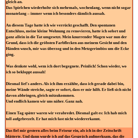
gleich an.
Das Spielchen wiederholte sich mehrmals, wochenlang, wenn nicht sogar
monatelang – immer wenn ich besonders dämlich aussah.
An diesem Tage hatte ich wie verrückt geschafft. Den spontanen
Entschluss, meine kleine Wohnung zu renovieren, hatte ich sofort und
ganz allein in die Tat umgesetzt. Mein knurrender Magen war nun der
Grund, dass ich die gröbsten Farbflecken aus meinem Gesicht und den
Händen wusch, mir was überzog und in den Metzgerimbiss um die Ecke
ging.
Was denkste wohl, wem ich dort begegnete. Peinlich! Schon wieder, wo
ich so bekloppt aussah!
Diesmal lief´s anders. Als ich ihm erzählte, dass ich gerade dabei bin,
meine Wände streiche, sagte er sofort, dass er mir hilft. Er ließ sich nicht
davon abbringen, gleich mitzukommen.
Und endlich kamen wir uns näher. Ganz nah.
Einen Tag später waren wir verabredet. Diesmal galt es: Ich hab mich
toll aufgebrezelt. Er hat mich fast nicht wiedererkannt.
Das fiel mir gestern alles beim Friseur ein, als ich in der Zeitschrift
blätterte. Und dann wurde ich auf das Gespräch aufmerksam, das die