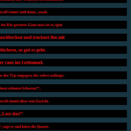
rall runter und dann... aaah.
ns Klo geraten. Ganz nass ist er, igitt.
aschbecken und trocknet ihn mit
üchern, so gut es geht.
der raus ins Getümmel.
 der Typ entgegen, der sofort anfängt:
inen schönen Schwanz!“,
treift damit über sein Gesicht.
„
Lass das!“
sagt er und küsst die Quaste.