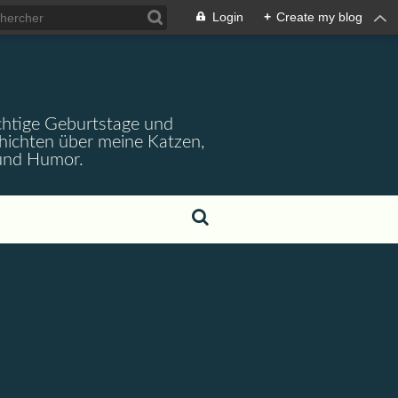
Login
+
Create my blog
wichtige Geburtstage und
chichten über meine Katzen,
 und Humor.