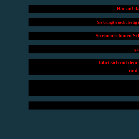
„
Hör auf dam
Sie bringt´s nicht ferti
„
So einen schönen Sc
gr
fährt sich mit dem
und 