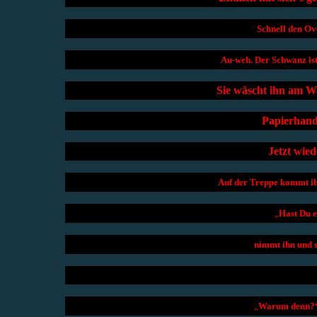
Schnell den Ove
Au-weh. Der Schwanz ist i
Sie wäscht ihn am W
Papierhandt
Jetzt wie
Auf der Treppe kommt ihr
„
Hast Du e
nimmt ihn und s
„
Warum denn?“, 