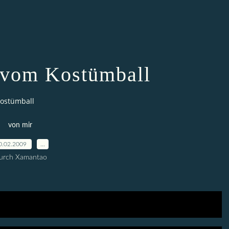
 vom Kostümball
Kostümball
von mir
0.02.2009
…
urch Xamantao