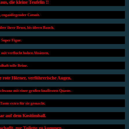
 aus, die kleine Teufelin !!
 enganliegender Catsuit.
über ihrer Brust, bis übern Bauch.
Super Figur.
 mit verflucht hohen Absätzen,
dhaft tolle Beine.
e rote Hörner, verführerische Augen.
chwanz mit einer großen knallroten Quaste.
 Tante extra für sie gemacht.
Star auf dem Kostümball.
eschafft, zur Toilette zu kommen.