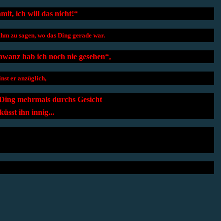
it, ich will das nicht!“
g ihm zu sagen, wo das Ding gerade war.
hwanz hab ich noch nie gesehen“,
inst er anzüglich,
 Ding mehrmals durchs Gesicht
küsst ihn innig...