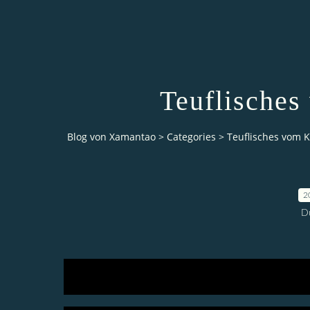
Teuflisches
Blog von Xamantao
>
Categories
>
Teuflisches vom 
2
D