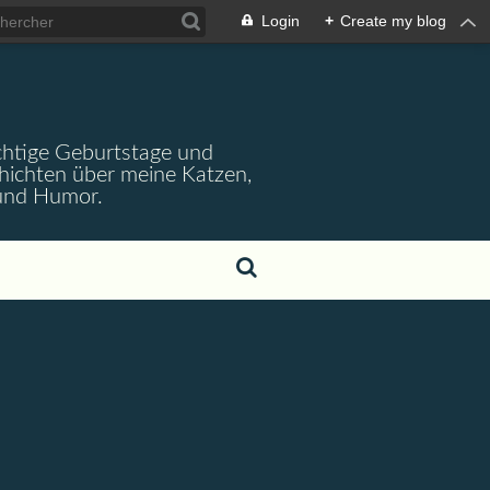
Login
+
Create my blog
wichtige Geburtstage und
chichten über meine Katzen,
 und Humor.