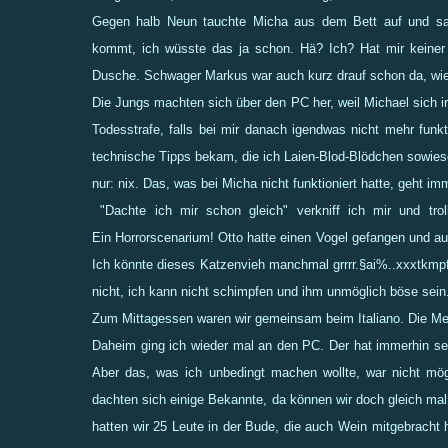
Gegen halb Neun tauchte Micha aus dem Bett auf und sag
kommt, ich wüsste das ja schon. Hä? Ich? Hat mir keiner 
Dusche. Schwager Markus war auch kurz drauf schon da, wi
Die Jungs machten sich über den PC her, weil Michael sich i
Todesstrafe, falls bei mir danach igendwas nicht mehr funk
technische Tipps bekam, die ich Laien-Blod-Blödchen sowieso
nur: nix. Das, was bei Micha nicht funktioniert hatte, geht im
"Dachte ich mir schon gleich" verkniff ich mir und trol
Ein Horrorscenarium! Otto hatte einen Vogel gefangen und auf
Ich könnte dieses Katzenvieh manchmal grrrr.§ai%..xxxtkmpf
nicht, ich kann nicht schimpfen und ihm unmöglich böse sein
Zum Mittagessen waren wir gemeinsam beim Italiano. Die Me
Daheim ging ich wieder mal an den PC. Der hat immerhin se
Aber das, was ich unbedingt machen wollte, war nicht mög
dachten sich einige Bekannte, da können wir doch gleich m
hatten wir 25 Leute in der Bude, die auch Wein mitgebracht