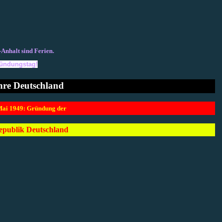
-Anhalt sind
Ferien.
ründungstag!
hre Deutschland
Mai 1949: Gründung der
epublik Deutschland