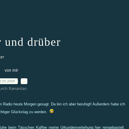
r und drüber
er
von mir
2.05.2009
…
urch Xamantao
m Radio heute Morgen gesagt. Da bin ich aber beruhigt! Außerdem habe ich
ichtiger Glückstag zu werden.
 Ruhe beim Tässchen Kaffee meine Urkundenverleihung hier reingebastelt.