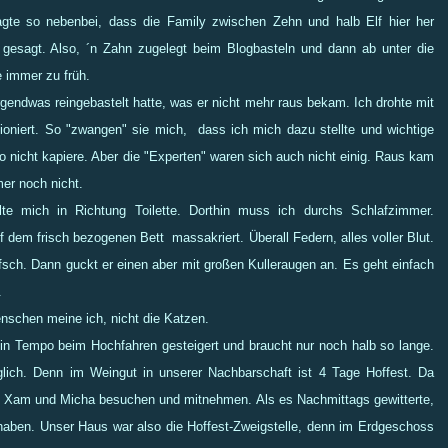
te so nebenbei, dass die Family zwischen Zehn und halb Elf hier her
gesagt. Also, ´n Zahn zugelegt beim Blogbasteln und dann ab unter die
e immer zu früh.
rgendwas reingebastelt hatte, was er nicht mehr raus bekam. Ich drohte mit
tioniert. So "zwangen" sie mich, dass ich mich dazu stellte und wichtige
 nicht kapiere. Aber die "Experten" waren sich auch nicht einig. Raus kam
mer noch nicht.
lte mich in Richtung Toilette. Dorthin muss ich durchs Schlafzimmer.
 dem frisch bezogenen Bett massakriert. Überall Federn, alles voller Blut.
sch. Dann guckt er einen aber mit großen Kulleraugen an. Es geht einfach
.
nschen meine ich, nicht die Katzen.
in Tempo beim Hochfahren gesteigert und braucht nur noch halb so lange.
lich. Denn im Weingut in unserer Nachbarschaft ist 4 Tage Hoffest. Da
al Xam und Micha besuchen und mitnehmen. Als es Nachmittags gewitterte,
 haben. Unser Haus war also die Hoffest-Zweigstelle, denn im Erdgeschoss