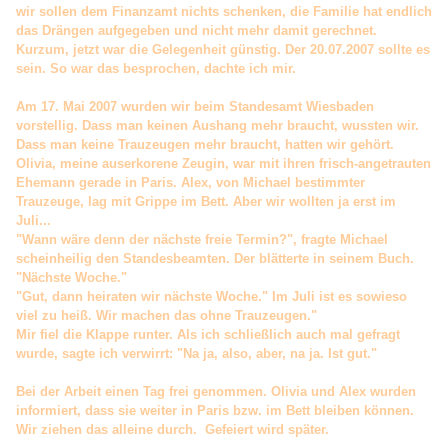
wir sollen dem Finanzamt nichts schenken, die Familie hat endlich
das Drängen aufgegeben und nicht mehr damit gerechnet.
Kurzum, jetzt war die Gelegenheit günstig. Der 20.07.2007 sollte es
sein. So war das besprochen, dachte ich mir.
Am 17. Mai 2007 wurden wir beim Standesamt Wiesbaden
vorstellig. Dass man keinen Aushang mehr braucht, wussten wir.
Dass man keine Trauzeugen mehr braucht, hatten wir gehört.
Olivia, meine auserkorene Zeugin, war mit ihren frisch-angetrauten
Ehemann gerade in Paris. Alex, von Michael bestimmter
Trauzeuge, lag mit Grippe im Bett. Aber wir wollten ja erst im
Juli...
"Wann wäre denn der nächste freie Termin?", fragte Michael
scheinheilig den Standesbeamten. Der blätterte in seinem Buch.
"Nächste Woche."
"Gut, dann heiraten wir nächste Woche." Im Juli ist es sowieso
viel zu heiß. Wir machen das ohne Trauzeugen."
Mir fiel die Klappe runter. Als ich schließlich auch mal gefragt
wurde, sagte ich verwirrt: "Na ja, also, aber, na ja. Ist gut."
Bei der Arbeit einen Tag frei genommen. Olivia und Alex wurden
informiert, dass sie weiter in Paris bzw. im Bett bleiben können.
Wir ziehen das alleine durch. Gefeiert wird später.