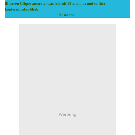
illustren Clique austrete, was ich mit 18 auch tat und seither
konfessionslos blieb.
Hosianna.
Werbung