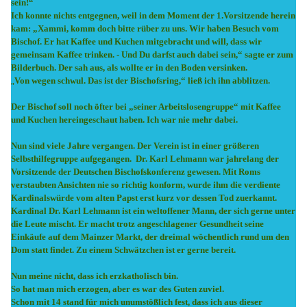
sein!“
Ich konnte nichts entgegnen, weil in dem Moment der 1.Vorsitzende herein
kam: „Xammi, komm doch bitte rüber zu uns. Wir haben Besuch vom
Bischof. Er hat Kaffee und Kuchen mitgebracht und will, dass wir
gemeinsam Kaffee trinken. - Und Du darfst auch dabei sein,“ sagte er zum
Bilderbuch. Der sah aus, als wollte er in den Boden versinken.
„
Von wegen schwul. Das ist der Bischofsring,“ ließ ich ihn abblitzen.
Der Bischof soll noch öfter bei „seiner Arbeitslosengruppe“ mit Kaffee
und Kuchen hereingeschaut haben. Ich war nie mehr dabei.
Nun sind viele Jahre vergangen. Der Verein ist in einer größeren
Selbsthilfegruppe aufgegangen. Dr. Karl Lehmann war jahrelang der
Vorsitzende der Deutschen Bischofskonferenz gewesen. Mit Roms
verstaubten Ansichten nie so richtig konform, wurde ihm die verdiente
Kardinalswürde vom alten Papst erst kurz vor dessen Tod zuerkannt.
Kardinal Dr. Karl Lehmann ist ein weltoffener Mann, der sich gerne unter
die Leute mischt. Er macht trotz angeschlagener Gesundheit seine
Einkäufe auf dem Mainzer Markt, der dreimal wöchentlich rund um den
Dom statt findet. Zu einem Schwätzchen ist er gerne bereit.
Nun meine nicht, dass ich erzkatholisch bin.
So hat man mich erzogen, aber es war des Guten zuviel.
Schon mit 14 stand für mich unumstößlich fest, dass ich aus dieser