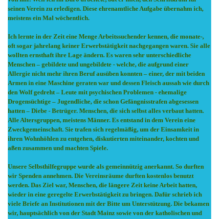
seinen Verein zu erledigen. Diese ehrenamtliche Aufgabe übernahm ich,
meistens ein Mal wöchentlich.
Ich lernte in der Zeit eine Menge Arbeitssuchender kennen, die monate-,
oft sogar jahrelang keiner Erwerbstätigkeit nachgegangen waren. Sie alle
wollten ernsthaft ihre Lage ändern. Es waren sehr unterschiedliche
Menschen – gebildete und ungebildete - welche, die aufgrund einer
Allergie nicht mehr ihren Beruf ausüben konnten – einer, der mit beiden
Armen in eine Maschine geraten war und dessen Fleisch aussah wie durch
den Wolf gedreht – Leute mit psychischen Problemen - ehemalige
Drogensüchtige – Jugendliche, die schon Gefängnisstrafen abgesessen
hatten – Diebe - Betrüger. Menschen, die sich selbst alles verbaut hatten.
Alle Altersgruppen, meistens Männer. Es entstand in dem Verein eine
Zweckgemeinschaft. Sie trafen sich regelmäßig, um der Einsamkeit in
ihren Wohnhöhlen zu entgehen, diskutierten miteinander, kochten und
aßen zusammen und machten Spiele.
Unsere Selbsthilfegruppe wurde als gemeinnützig anerkannt. So durften
wir Spenden annehmen. Die Vereinsräume durften kostenlos benutzt
werden. Das Ziel war, Menschen, die längere Zeit keine Arbeit hatten,
wieder in eine geregelte Erwerbstätigkeit zu bringen. Dafür schrieb ich
viele Briefe an Institutionen mit der Bitte um Unterstützung. Die bekamen
wir, hauptsächlich von der Stadt Mainz sowie von der katholischen und