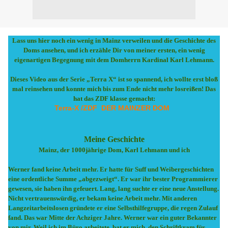
Lass uns hier noch ein wenig in Mainz verweilen und die Geschichte des
Doms ansehen, und ich erzähle Dir von meiner ersten, ein wenig
eigenartigen Begegnung mit dem Domherrn Kardinal Karl Lehmann.
Dieses Video aus der Serie „Terra X“ ist so spannend, ich wollte erst bloß
mal reinsehen und konnte mich bis zum Ende nicht mehr losreißen! Das
hat das ZDF klasse gemacht:
Terra-X /ZDF DER MAINZER DOM
Meine Geschichte
Mainz, der 1000jährige Dom, Karl Lehmann und ich
Werner fand keine Arbeit mehr. Er hatte für Suff und Weibergeschichten
eine ordentliche Summe „abgezweigt“. Er war ihr bester Programmierer
gewesen, sie haben ihn gefeuert. Lang, lang suchte er eine neue Anstellung.
Nicht vertrauenswürdig, er bekam keine Arbeit mehr. Mit anderen
Langzeitarbeitslosen gründete er eine Selbsthilfegruppe, die regen Zulauf
fand. Das war Mitte der Achziger Jahre. Werner war ein guter Bekannter
von mir. Weil ich im Büro arbeitete, bat er mich, den Schriftkram für