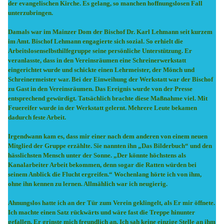
der evangelischen Kirche. Es gelang, so manchen hoffnungslosen Fall
unterzubringen.
Damals war im Mainzer Dom der Bischof Dr. Karl Lehmann seit kurzem
im Amt. Bischof Lehmann engagierte sich sozial. So erhielt die
Arbeitslosenselbsthilfegruppe seine persönliche Unterstützung. Er
veranlasste, dass in den Vereinsräumen eine Schreinerwerkstatt
eingerichtet wurde und schickte einen Lehrmeister, der Mönch und
Schreinermeister war. Bei der Einweihung der Werkstatt war der Bischof
zu Gast in den Vereinsräumen. Das Ereignis wurde von der Presse
entsprechend gewürdigt. Tatsächlich brachte diese Maßnahme viel. Mit
Feuereifer wurde in der Werkstatt gelernt. Mehrere Leute bekamen
dadurch feste Arbeit.
Irgendwann kam es, dass mir einer nach dem anderen von einem neuen
Mitglied der Gruppe erzählte. Sie nannten ihn „Das Bilderbuch“ und den
hässlichsten Mensch unter der Sonne. „Der könnte höchstens als
Kanalarbeiter Arbeit bekommen, denn sogar die Ratten würden bei
seinem Anblick die Flucht ergreifen.“ Wochenlang hörte ich von ihm,
ohne ihn kennen zu lernen. Allmählich war ich neugierig.
Ahnungslos hatte ich an der Tür zum Verein geklingelt, als Er mir öffnete.
Ich machte einen Satz rückwärts und wäre fast die Treppe hinunter
gefallen. Er grinste mich freundlich an. Ich sah keine einzige Stelle an ihm