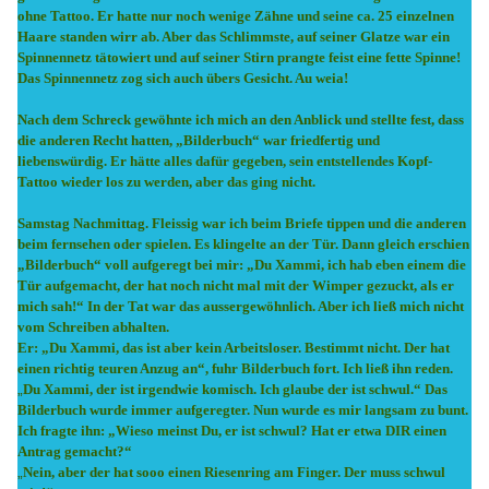
ohne Tattoo. Er hatte nur noch wenige Zähne und seine ca. 25 einzelnen
Haare standen wirr ab. Aber das Schlimmste, auf seiner Glatze war ein
Spinnennetz tätowiert und auf seiner Stirn prangte feist eine fette Spinne!
Das Spinnennetz zog sich auch übers Gesicht. Au weia!
Nach dem Schreck gewöhnte ich mich an den Anblick und stellte fest, dass
die anderen Recht hatten, „Bilderbuch“ war friedfertig und
liebenswürdig. Er hätte alles dafür gegeben, sein entstellendes Kopf-
Tattoo wieder los zu werden, aber das ging nicht.
Samstag Nachmittag. Fleissig war ich beim Briefe tippen und die anderen
beim fernsehen oder spielen. Es klingelte an der Tür. Dann gleich erschien
„Bilderbuch“ voll aufgeregt bei mir: „Du Xammi, ich hab eben einem die
Tür aufgemacht, der hat noch nicht mal mit der Wimper gezuckt, als er
mich sah!“ In der Tat war das aussergewöhnlich. Aber ich ließ mich nicht
vom Schreiben abhalten.
Er: „Du Xammi, das ist aber kein Arbeitsloser. Bestimmt nicht. Der hat
einen richtig teuren Anzug an“, fuhr Bilderbuch fort. Ich ließ ihn reden.
„
Du Xammi, der ist irgendwie komisch. Ich glaube der ist schwul.“ Das
Bilderbuch wurde immer aufgeregter. Nun wurde es mir langsam zu bunt.
Ich fragte ihn: „Wieso meinst Du, er ist schwul? Hat er etwa DIR einen
Antrag gemacht?“
„
Nein, aber der hat sooo einen Riesenring am Finger. Der muss schwul