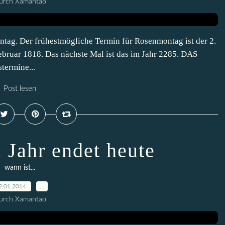
urch Xamantao
tag. Der frühestmögliche Termin für Rosenmontag ist der 2.
ebruar 1818. Das nächste Mal ist das im Jahr 2285. DAS
ermine...
Post lesen
n Jahr endet heute
wann ist...
2.01.2014
…
urch Xamantao