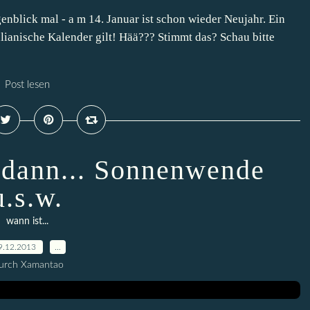
enblick mal - a m 14. Januar ist schon wieder Neujahr. Ein
ulianische Kalender gilt! Hää??? Stimmt das? Schau bitte
Post lesen
, dann... Sonnenwende
u.s.w.
wann ist...
9.12.2013
…
urch Xamantao