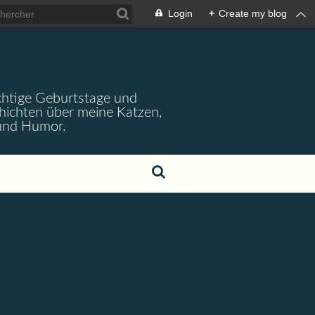
Login
+
Create my blog
wichtige Geburtstage und
chichten über meine Katzen,
 und Humor.