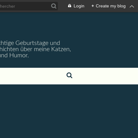
Login
+
Create my blog
wichtige Geburtstage und
chichten über meine Katzen,
 und Humor.