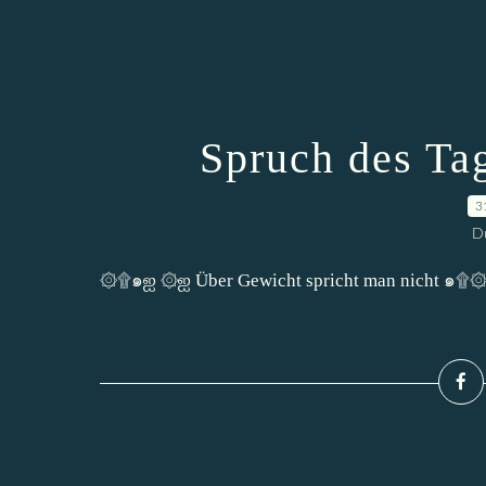
Spruch des Ta
3
D
۞۩๑ஐ ۞ஐ Über Gewicht spricht man nicht ๑۩۞ 