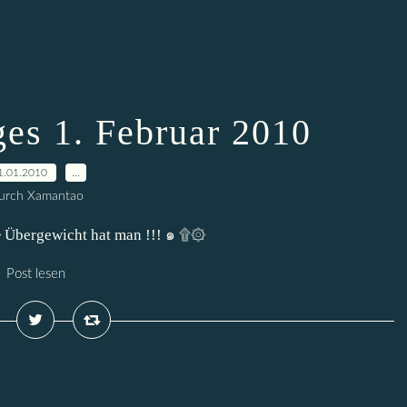
ges 1. Februar 2010
1.01.2010
…
urch Xamantao
Übergewicht hat man !!! ๑ ۩۞
Post lesen