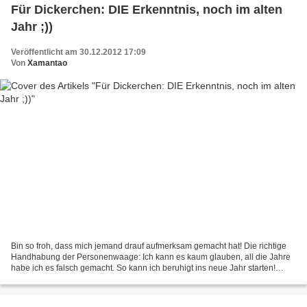
Für Dickerchen: DIE Erkenntnis, noch im alten
Jahr ;))
Veröffentlicht am 30.12.2012 17:09
Von
Xamantao
Bin so froh, dass mich jemand drauf aufmerksam gemacht hat! Die richtige
Handhabung der Personenwaage: Ich kann es kaum glauben, all die Jahre
habe ich es falsch gemacht. So kann ich beruhigt ins neue Jahr starten!
ABER NIX DA ! Trotzdem bin ich ernsthaft...