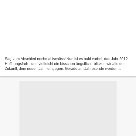
Sag´zum Abschied nochmal tschüss! Nun ist es bald vorbei, das Jahr 2012.
Hoffnungsfroh - und vielleicht ein bisschen ängstlich - blicken wir alle der
Zukunft, dem neuen Jahr, entgegen. Gerade am Jahresende werden
unendlich viele Weissagungen gemacht,...