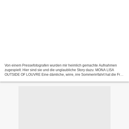
Von einem Pressefotografen wurden mir heimlich gemachte Aufnahmen
zugespielt. Hier sind sie und die unglaubliche Story dazu: MONA LISA
OUTSIDE OF LOUVRE Eine dämliche, wirre, irre Sommerirrfahrt hat die Frau
mit dem bekanntesten Lächeln der Welt erlebt....