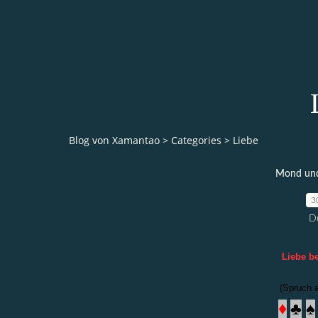
Blog von Xamantao
>
Categories
>
Liebe
Mond und 
3
D
Liebe b
(Spruch 
♦
♣
♠