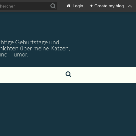
Login
+
Create my blog
wichtige Geburtstage und
chichten über meine Katzen,
 und Humor.