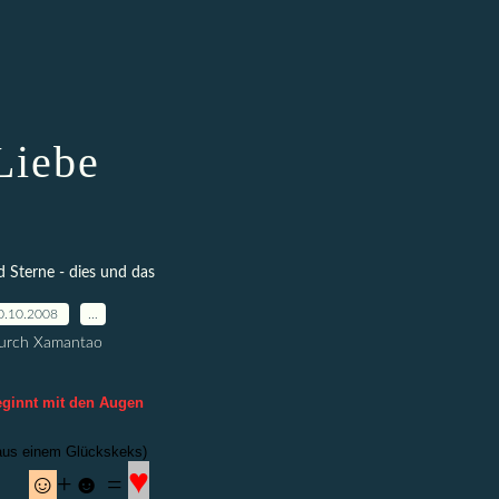
Liebe
Sterne - dies und das
0.10.2008
…
urch Xamantao
eginnt mit den Augen
aus einem Glückskeks)
♥
☺
+☻ =