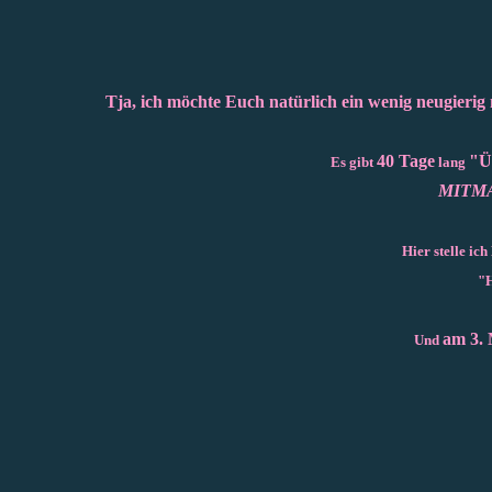
Tja, ich möchte Euch natürlich ein wenig neugierig
40 Tage
"Ü
Es gibt
lang
MITM
Hier stelle ic
"
am 3. 
Und