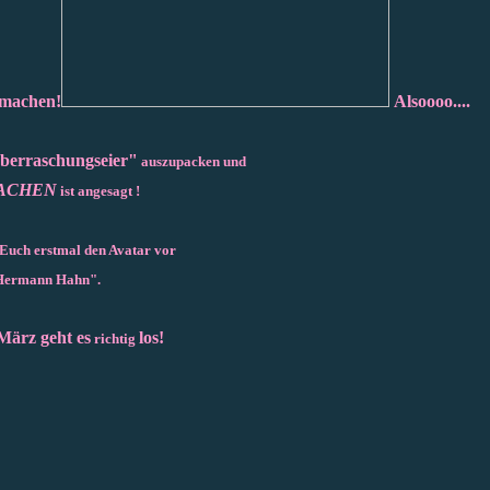
 machen!
Alsoooo....
berraschungseier"
auszupacken und
ACHEN
ist angesagt !
h Euch erstmal den Avatar vor
Hermann Hahn".
März geht es
los!
richtig