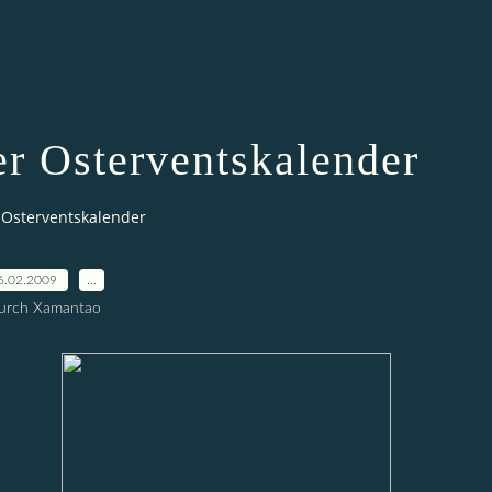
Der Osterventskalender
r Osterventskalender
6.02.2009
…
urch Xamantao