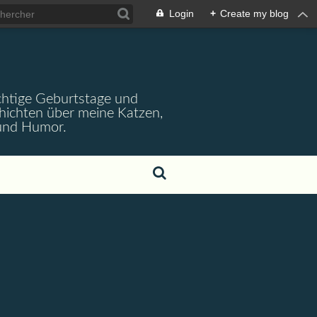
Login
+
Create my blog
wichtige Geburtstage und
chichten über meine Katzen,
 und Humor.