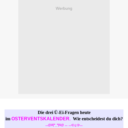
Werbung
Die drei Ü-Ei-Fragen heute
im
OSTERVENTSKALENDER.
Wie entscheidest du dich?
...@//(*_*)\\@ ...
...‹(•¿•)›...