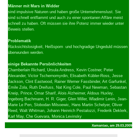
Männer mit Mars in Widder
sind impulsive Naturen und haben große Unternehmenslust. Sie
sind schnell entflammt und auch zu einer spontanen Affäre meist
schnell zu haben. Oft müssen sie ihre Potenz immer wieder unter
Beweis stellen.
Problematik
Rücksichtslosigkeit, Heißsporn und hochgradige Ungeduld müssen
überwunden werden.
einige Bekannte Persönlichkeiten
Chamberlain Richard, Ursula Andress, Kevin Costner, Peter
Alexander, Victor Tschernomyrdin, Elisabeth Kübler-Ross, Jesse
Jackson, Clint Eastwood, Rainer Werner Fassbinder, Art Garfunkel,
Emile Zola, Ruth Dreifuss, Nat King Cole, Paul Newman, Sebastan
Kneip, Prince, Omar Sharif, Alois Alzheimer, Aldous Huxley,
Ingeborg Bachmann, H. R. Giger, Glen Miller, Wladimir Lenin, Jean-
Marie Le Pen, Slobodan Milsoewic, Hans Martin Schelyer, Oliver
Reed, Walt Whitman, Johann Heinrich Pestalozzi, Frederik Deklerk,
Karl May, Che Guevara, Monica Levinsky
Xamantao, am 29.03.2009