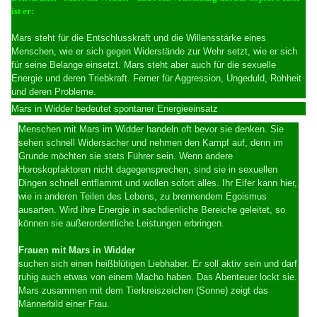
ist er:
Mars steht für die Entschlusskraft und die Willensstärke eines
Menschen, wie er sich gegen Widerstände zur Wehr setzt, wie er sich
für seine Belange einsetzt. Mars steht aber auch für die sexuelle
Energie und deren Triebkraft. Ferner für Aggression, Ungeduld, Rohheit
und deren Probleme.
Mars in Widder bedeutet spontaner Energieeinsatz
Menschen mit Mars im Widder handeln oft bevor sie denken. Sie
sehen schnell Widersacher und nehmen den Kampf auf, denn im
Grunde möchten sie stets Führer sein. Wenn andere
Horoskopfaktoren nicht dagegensprechen, sind sie in sexuellen
Dingen schnell entflammt und wollen sofort alles. Ihr Eifer kann hier,
wie in anderen Teilen des Lebens, zu brennendem Egoismus
ausarten. Wird ihre Energie in sachdienliche Bereiche geleitet, so
können sie außerordentliche Leistungen erbringen.
Frauen mit Mars in Widder
suchen sich einen heißblütigen Liebhaber. Er soll aktiv sein und darf
ruhig auch etwas von einem Macho haben. Das Abenteuer lockt sie.
Mars zusammen mit dem Tierkreiszeichen (Sonne) zeigt das
Männerbild einer Frau.