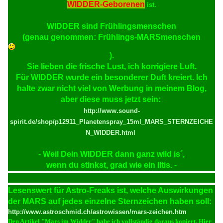
WIDDER-Geborenen
ist.
WIDDER
sind Frühlingsmenschen
(genau genommen: Frühlings-
MARS
menschen
).
Sie lieben die frische Lust, ich korrigiere Luft.
Für
WIDDER
wurde ein besonderer Duft kreiert. Ich
halte zwar nicht viel von Werbung in meinem Blog,
aber diese muss jetzt sein:
http://www.sound-
spirit.de/shop/p12911_Planetenspray_15ml_MARS_STERNZEICHE
N_WIDDER.html
- Weil Dein WIDDER dann ganz wild is´,
wenn du stinkst, grad wie ein Iltis. -
Lesenswert für Astro-Freaks ist, welche Auswirkungen
der MARS auf jedes einzelne Sternzeichen haben soll:
http://www.astroschmid.ch/astrowissen/mars-zeichen.htm
Den Artikel "Mars im Widder" habe ich vollständig daraus kopiert. Hier