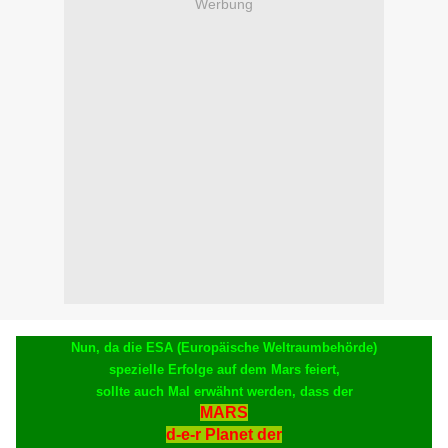
Werbung
Nun, da die ESA (Europäische Weltraumbehörde)
spezielle Erfolge auf dem Mars feiert,
sollte auch Mal erwähnt werden, dass der
MARS
d-e-r Planet der