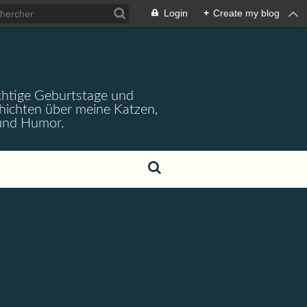
Login
+
Create my blog
wichtige Geburtstage und
chichten über meine Katzen,
 und Humor.