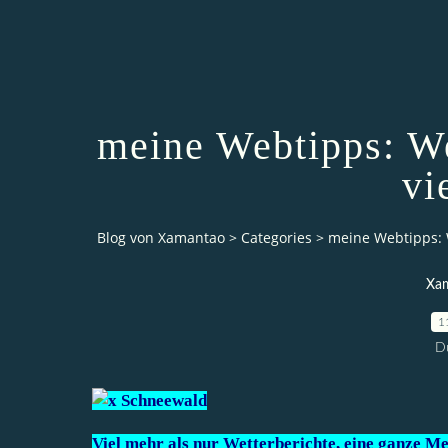
meine Webtipps: We
vi
Blog von Xamantao
>
Categories
>
meine Webtipps: 
Xam
1
D
Viel mehr als nur Wetterberichte, eine ganze Me