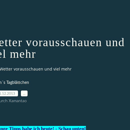
tter vorausschauen und
el mehr
Wetter vorausschauen und viel mehr
´s Tagblättchen
1.12.2013
…
urch Xamantao
nge Tipps habe ich heute! - Schau unten!