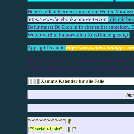
Heute stelle ich erneut einmal die Wetter-Vorauss
https://www.facebook.com/wettercom
,
die mir bes
Dafür musst Du Dich in fb aber selbst anmelden. Di
Wetter wird in humorvollen Kurzfilmen gezeigt.
A
pps gibt´s auch:
http://www.wetter.com/apps_un
Aber bei mir ist ja noch viel mehr drin! Sc
hunderjährigen Kalender, das Reisewetter... - siehs
Xammis Kalender für alle Fälle
I
mm
^^^^^^^^^^^^^^| ||\
|
*
*
||'|"\,____.
Spezielle Link
s
|