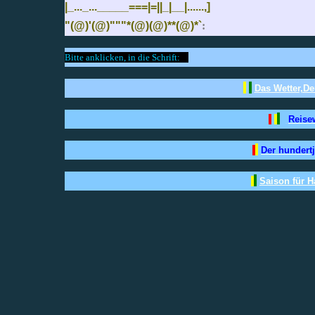
|_..._..._____===|=||_|__|......,]
"(@)'(@)"
"
"*(@)(@)**(@)*`
:
Bitte anklicken, in die Schrift:
.
Das Wetter,De
Reise
Der hundertj
Saison für H