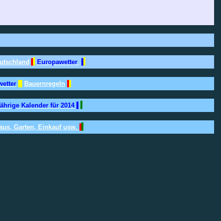
utschland
Europawetter
wetter
Bauernregeln
ährige Kalender für 2014
aus, Garten, Einkauf usw.