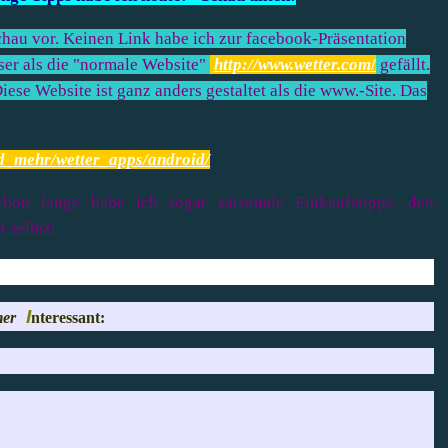
chau vor. Keinen Link habe ich zur facebook-Präsentation
ser als die "normale Website"
http://www.wetter.com
/
gefällt.
ese Website ist ganz anders gestaltet als die www.-Site. Das
d_mehr/wetter_apps/android/
hon lange habe ich sogar saisonale Einkaufstipps, den
t selbst:
I
er
nteressant: