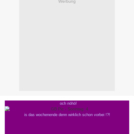
Werbung
och nöhö!
is das wochenende denn wirklich schon vorbei !?!