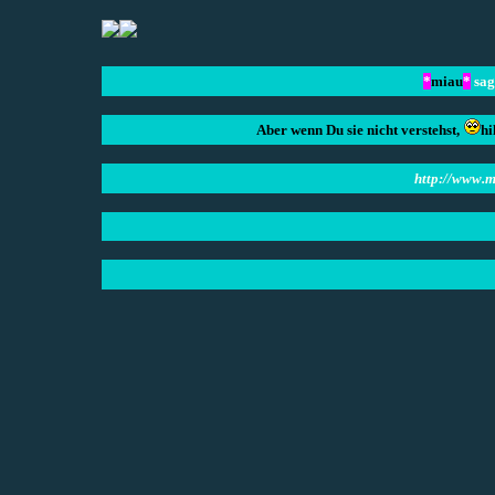
*
miau
*
sag
Aber wenn Du sie nicht verstehst,
hi
http://www.m