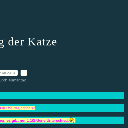
g der Katze
7.08.2010
…
urch Xamantao
t der Welttag der Katze
her, es gibt nur 1 1/2 Gene Unterschied.
)