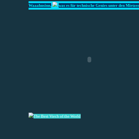
Waaahnsinn,
was es für technische Genies unter den Mietzen
The Best Viech of the World