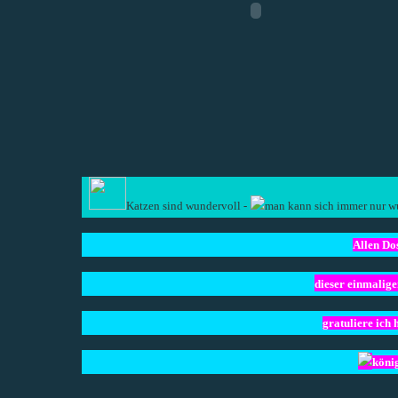
Katzen sind wundervoll -
man kann sich immer nur w
Allen Do
dieser einmalig
gratuliere ich 
köni