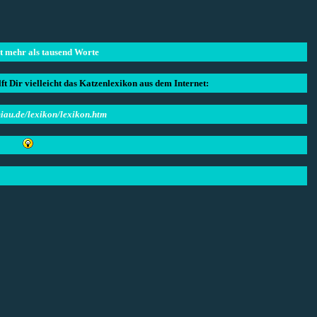
t mehr als tausend Worte
lft Dir vielleicht das Katzenlexikon aus dem Internet:
iau.de/lexikon/lexikon.htm