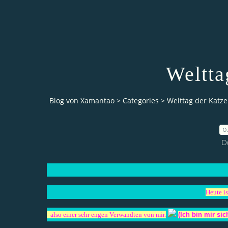
Weltta
Blog von Xamantao
>
Categories
>
Welttag der Katze
0
D
Heute is
- also einer sehr engen Verwandten von mir.
(Ich bin mir sic