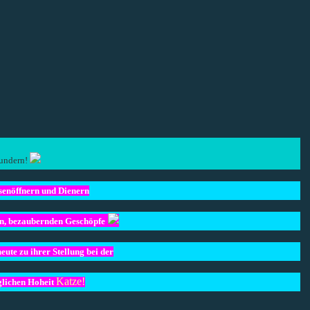
undern!
senöffnern und Dienern
en, bezaubernden Geschöpfe
heute zu ihrer Stellung bei der
Katze!
glichen Hoheit