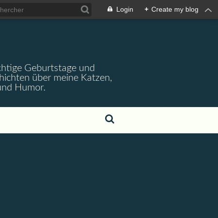
Login
+
Create my blog
wichtige Geburtstage und
chichten über meine Katzen,
 und Humor.