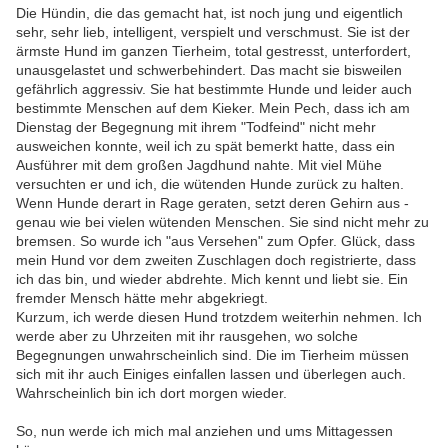
Die Hündin, die das gemacht hat, ist noch jung und eigentlich
sehr, sehr lieb, intelligent, verspielt und verschmust. Sie ist der
ärmste Hund im ganzen Tierheim, total gestresst, unterfordert,
unausgelastet und schwerbehindert. Das macht sie bisweilen
gefährlich aggressiv. Sie hat bestimmte Hunde und leider auch
bestimmte Menschen auf dem Kieker. Mein Pech, dass ich am
Dienstag der Begegnung mit ihrem "Todfeind" nicht mehr
ausweichen konnte, weil ich zu spät bemerkt hatte, dass ein
Ausführer mit dem großen Jagdhund nahte. Mit viel Mühe
versuchten er und ich, die wütenden Hunde zurück zu halten.
Wenn Hunde derart in Rage geraten, setzt deren Gehirn aus -
genau wie bei vielen wütenden Menschen. Sie sind nicht mehr zu
bremsen. So wurde ich "aus Versehen" zum Opfer. Glück, dass
mein Hund vor dem zweiten Zuschlagen doch registrierte, dass
ich das bin, und wieder abdrehte. Mich kennt und liebt sie. Ein
fremder Mensch hätte mehr abgekriegt.
Kurzum, ich werde diesen Hund trotzdem weiterhin nehmen. Ich
werde aber zu Uhrzeiten mit ihr rausgehen, wo solche
Begegnungen unwahrscheinlich sind. Die im Tierheim müssen
sich mit ihr auch Einiges einfallen lassen und überlegen auch.
Wahrscheinlich bin ich dort morgen wieder.
So, nun werde ich mich mal anziehen und ums Mittagessen