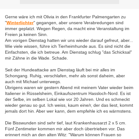
Gerne wäre ich mit Olivia in den Frankfurter Palmengarten zu
"
Winterlichter
" gegangen, aber unsere Verabredungen sind
immer geplatzt. Wegen Regen, da macht eine Veranstaltung im
Freien ja keinen Sinn.
Am vorigen Dienstag hatten wir uns wieder darauf gefreut, aber...
Wie viele wissen, führe ich Tierheimhunde aus. Es sind nicht die
Einfachsten, die ich betreue. Am Dienstag schlug "das Schicksal"
mir Zähne in die Wade. Schade.
Seit der Hundeattacke am Dienstag läuft bei mir alles im
Schongang. Ruhig, verschlafen, mehr als sonst daheim, aber
auch mit Michael unterwegs.
Übrigens waren wir gestern Abend mit meinem Vater wieder beim
Italiener in Rüsselsheim, Einkaufszentrum Hassloch-Nord. Es ist
der Selbe, im selben Lokal wie vor 20 Jahren. Und es schmeckt
wieder genau so gut. Ich weiss, kaum eine/r, der das liest, kommt
jemals dort hin. Aber wer kann, dem empfehle ich es wärmstens.
Die Bisswunden sind sehr tief, laut Krankenhausarzt 2 x 5 cm.
Fünf Zentimeter kommen mir aber doch übertrieben vor. Das
erinnert mich an den alten Witz: "Warum können Frauen so