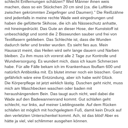
schlecht Entfernungen schätzen? Weil Männer ihnen weis
machen, dass so ein Stückchen 20 cm sind (ca. die Luftlinie
zwischen gekrümmten Zeigefinger und Daumen)." Die Reißzähne
sind jedenfalls in meine rechte Wade weit eingedrungen und
haben die gefütterte Skihose, die ich als Nässeschutz anhatte,
mit hineingedrückt. Das Gute an dieser Hose, der Kunststoff ist
unbeschädigt und somit die 2 Bisswunden sauber und frei von
Textilfasern geblieben. Das Schlechte ist, dass die Wunden
dadurch tiefer und breiter wurden. Es sieht fies aus. Mein
Hausarzt meint, das Heilen wird sehr lange dauern und Narben
bleiben. Zu ihm muss ich vorerst alle 2 Tage zur Kontrolle und
Wundversorgung. Es wundert mich, dass ich kaum Schmerzen
habe. Für alle Fälle bekam ich im Krankenhaus Ibuflam 600 und
natürlich Antibiotika mit. Es blutet immer noch ein bisschen. Ganz
gefährlich wäre eine Entzündung, aber ich habe wohl Glück.
Die Körperpflege ist jetzt wirklich lästig. Duschen geht nicht, muss
mich am Waschbecken waschen oder baden mit
heraushängendem Bein. Das taugt auch nicht, weil dabei die
Wade auf den Badewannenrand kommt. Gut schlafen geht
schlecht, nur links, auf meiner Lieblingsseite. Auf dem Rücken
schlafen ist möglich mit hochgelegtem Fuß, damit kein Druck auf
den verletzten Unterschenkel kommt. Ach, ist das blöd! Aber es
hätte ja viel, viel schlimmer ausgehen können.