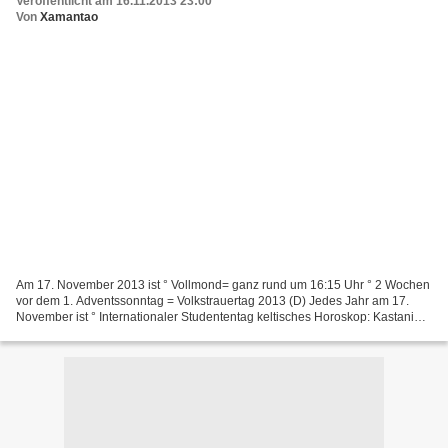
Veröffentlicht am 16.11.2013 23:00
Von
Xamantao
Am 17. November 2013 ist ° Vollmond= ganz rund um 16:15 Uhr ° 2 Wochen
vor dem 1. Adventssonntag = Volkstrauertag 2013 (D) Jedes Jahr am 17.
November ist ° Internationaler Studententag keltisches Horoskop: Kastanie
Sternzeichen Skorpion ein Namenstag:...