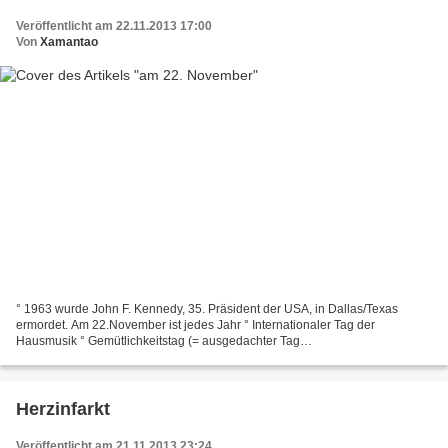
Veröffentlicht am 22.11.2013 17:00
Von
Xamantao
° 1963 wurde John F. Kennedy, 35. Präsident der USA, in Dallas/Texas
ermordet. Am 22.November ist jedes Jahr ° Internationaler Tag der
Hausmusik ° Gemütlichkeitstag (= ausgedachter Tag
http://www.fonflatter.de/dateien/tage.pdf ) Ist das nicht eine tolle...
Herzinfarkt
Veröffentlicht am 21.11.2013 23:24