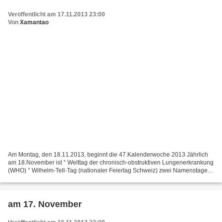
Veröffentlicht am 17.11.2013 23:00
Von
Xamantao
Am Montag, den 18.11.2013, beginnt die 47.Kalenderwoche 2013 Jährlich
am 18.November ist ° Welttag der chronisch-obstruktiven Lungenerkrankung
(WHO) ° Wilhelm-Tell-Tag (nationaler Feiertag Schweiz) zwei Namenstage:
Leonardo und Odo ° Spotlight-AKTUELL...
am 17. November