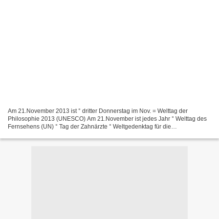
Am 21.November 2013 ist ° dritter Donnerstag im Nov. = Welttag der
Philosophie 2013 (UNESCO) Am 21.November ist jedes Jahr ° Welttag des
Fernsehens (UN) ° Tag der Zahnärzte ° Weltgedenktag für die
Straßenverkehrsopfer keltisches Horoskop: Kastanie, Sternzeichen...