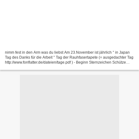
nimm fest in den Arm was du liebst Am 23.November ist jährlich ° in Japan
Tag des Danks für die Arbeit ° Tag der Rauhfasertapete (= ausgedachter Tag
http://www.fonflatter.de/dateien/tage.pdf ) - Beginn Sternzeichen Schütze
(23.12.-21.12.), keltisches...