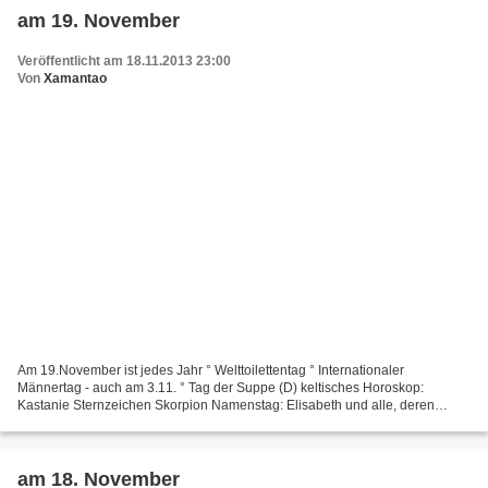
am 19. November
Veröffentlicht am 18.11.2013 23:00
Von
Xamantao
Am 19.November ist jedes Jahr ° Welttoilettentag ° Internationaler
Männertag - auch am 3.11. ° Tag der Suppe (D) keltisches Horoskop:
Kastanie Sternzeichen Skorpion Namenstag: Elisabeth und alle, deren
Namen von Elisabeth abgeleitet ist, wie Lisbeth,...
am 18. November