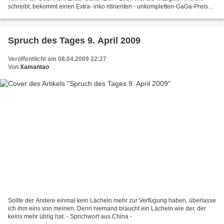
schreibt, bekommt einen Extra- inko ntinenten - unkompletten-GaGa-Preis
von mir! Also, strengt Euch an! Bis...
Spruch des Tages 9. April 2009
Veröffentlicht am 08.04.2009 22:27
Von
Xamantao
Sollte der Andere einmal kein Lächeln mehr zur Verfügung haben, überlasse
ich ihm eins von meinen. Denn niemand braucht ein Lächeln wie der, der
keins mehr übrig hat. - Sprichwort aus China -