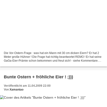
Die Vor-Ostern-Frage : was hat ein Mann mit 30 cm dicken Eiern? Er hat 2
Meter große Hühner ! Die Frage hat richtig beantwortet REMO ! Er hat seine
GaGa-Eier-Prämie schon bekommen und freut sich! - siehe Kommentare.
Sieh mal seinenklasse Blog an: http://druide.over-blog.de/...
Bunte Ostern + fröhliche Eier ! ;)))
Veröffentlicht am 11.04.2009 22:00
Von
Xamantao