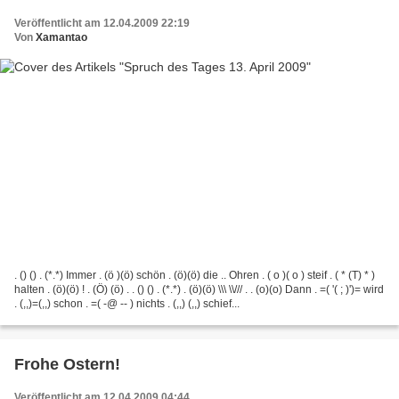
Veröffentlicht am 12.04.2009 22:19
Von
Xamantao
. () () . (*.*) Immer . (ö )(ö) schön . (ö)(ö) die .. Ohren . ( o )( o ) steif . ( * (T) * )
halten . (ö)(ö) ! . (Ö) (ö) . . () () . (*.*) . (ö)(ö) \\\ \\/// . . (o)(o) Dann . =( '( ; )')= wird
. (,,)=(,,) schon . =( -@ -- ) nichts . (,,) (,,) schief...
Frohe Ostern!
Veröffentlicht am 12.04.2009 04:44