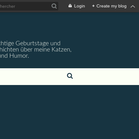
Login
+
Create my blog
wichtige Geburtstage und
chichten über meine Katzen,
 und Humor.