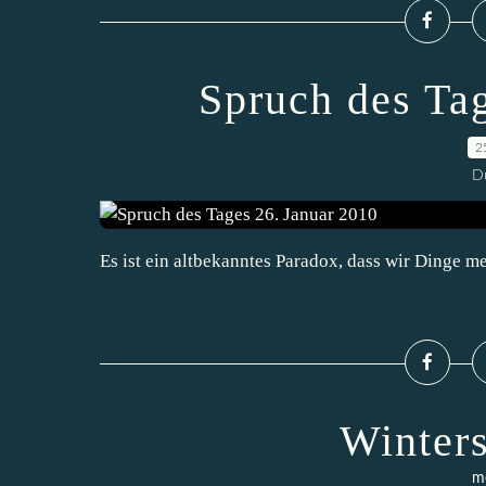
Spruch des Ta
2
D
Es ist ein altbekanntes Paradox, dass wir Dinge m
Winter
m