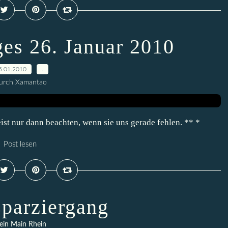
ges 26. Januar 2010
5.01.2010
…
urch Xamantao
eist nur dann beachten, wenn sie uns gerade fehlen. ** *
Post lesen
sparziergang
ein Main Rhein