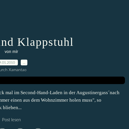
nd Klappstuhl
von mir
9.01.2010
…
urch Xamantao
guck mal im Second-Hand-Laden in der Augustinergass´nach
 immer einen aus dem Wohnzimmer holen muss", so
 blieben...
Post lesen