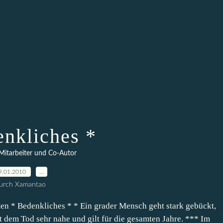
enkliches *
er Mitarbeiter und Co-Autor
9.01.2010
…
urch Xamantao
ten * Bedenkliches * * Ein grader Mensch geht stark gebückt,
st dem Tod sehr nahe und gilt für die gesamten Jahre. *** Im