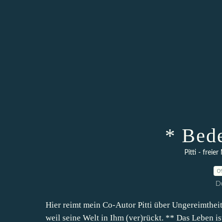
* Bed
Pitti - frei
0
D
Hier reimt mein Co-Autor Pitti über Ungereimthei
weil seine Welt in Ihm (ver)rückt. ** Das Leben i