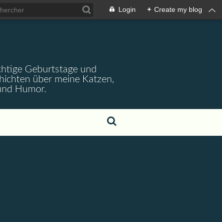
Login
+
Create my blog
wichtige Geburtstage und
chichten über meine Katzen,
 und Humor.