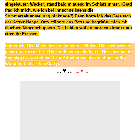
eingebauten Wecker, stand bald miauend im Schlafzimmer. (Grad
frag ich mich, wie ich bei ihr schnellstens die
Sommerzeitumstellung hinkriege?) Dann hörte ich das Geräusch
der Katzenklappe. Otto stürmte das Bett und begrüßte mich mit
feuchten Nasenschupsern. Die beiden wollen morgens immer nur
eins: ihr Fressen.
Immer ich. Den Micha lassen sie noch schlafen. Die zwei wissen
genau, wer wann für´s Dosenöffnen zuständig ist. Nur dass heute
Samstag ist, wo ich nicht zur Arbeit muss, das ist ihnen völlig
Wurst (mit oder ohne Curry).
.
... ♥ ...
.
... ♥ ...
.