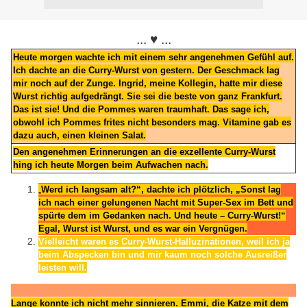
.
... ♥ ...
Heute morgen wachte ich mit einem sehr angenehmen Gefühl auf.
Ich dachte an die Curry-Wurst von gestern. Der Geschmack lag
mir noch auf der Zunge. Ingrid, meine Kollegin, hatte mir diese
Wurst richtig aufgedrängt. Sie sei die beste von ganz Frankfurt.
Das ist sie! Und die Pommes waren traumhaft. Das sage ich,
obwohl ich Pommes frites nicht besonders mag. Vitamine gab es
dazu auch, einen kleinen Salat.
Den angenehmen Erinnerungen an die exzellente Curry-Wurst
hing ich heute Morgen beim Aufwachen nach.
„
Werd ich langsam alt?“, dachte ich plötzlich, „Sonst lag
ich nach einer gelungenen Nacht mit Super-Sex im Bett und
spürte dem im Gedanken nach. Und heute – Curry-Wurst!“
Egal, Wurst ist Wurst, und es war ein Vergnügen.
Vielleicht waren es Curry-Wurst-Halluzinationen, weil ich ja
beim Abspecken bin und mir kaum noch solche Ausreißer
leisten will.
Lange konnte ich nicht mehr sinnieren. Emmi, die Katze mit dem