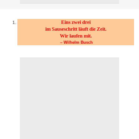
Eins zwei drei
im Sauseschritt läuft die Zeit.
Wir laufen mit
.
– Wilhelm Busch