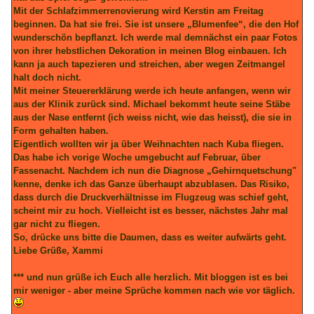
Mit der Schlafzimmerrenovierung wird Kerstin am Freitag
beginnen. Da hat sie frei. Sie ist unsere „Blumenfee“, die den Hof
wunderschön bepflanzt. Ich werde mal demnächst ein paar Fotos
von ihrer hebstlichen Dekoration in meinen Blog einbauen. Ich
kann ja auch tapezieren und streichen, aber wegen Zeitmangel
halt doch nicht.
Mit meiner Steuererklärung werde ich heute anfangen, wenn wir
aus der Klinik zurück sind. Michael bekommt heute seine Stäbe
aus der Nase entfernt (ich weiss nicht, wie das heisst), die sie in
Form gehalten haben.
Eigentlich wollten wir ja über Weihnachten nach Kuba fliegen.
Das habe ich vorige Woche umgebucht auf Februar, über
Fassenacht. Nachdem ich nun die Diagnose „Gehirnquetschung"
kenne, denke ich das Ganze überhaupt abzublasen. Das Risiko,
dass durch die Druckverhältnisse im Flugzeug was schief geht,
scheint mir zu hoch. Vielleicht ist es besser, nächstes Jahr mal
gar nicht zu fliegen.
So, drücke uns bitte die Daumen, dass es weiter aufwärts geht.
Liebe Grüße, Xammi
*** und nun grüße ich Euch alle herzlich. Mit bloggen ist es bei
mir weniger - aber meine Sprüche kommen nach wie vor täglich.