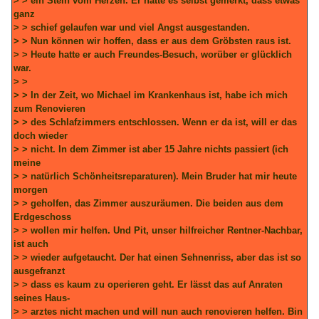
> > ein Stein vom Herzen. Er hatte es selbst gemerkt, dass etwas
ganz
> > schief gelaufen war und viel Angst ausgestanden.
> > Nun können wir hoffen, dass er aus dem Gröbsten raus ist.
> > Heute hatte er auch Freundes-Besuch, worüber er glücklich
war.
> >
> > In der Zeit, wo Michael im Krankenhaus ist, habe ich mich
zum Renovieren
> > des Schlafzimmers entschlossen. Wenn er da ist, will er das
doch wieder
> > nicht. In dem Zimmer ist aber 15 Jahre nichts passiert (ich
meine
> > natürlich Schönheitsreparaturen). Mein Bruder hat mir heute
morgen
> > geholfen, das Zimmer auszuräumen. Die beiden aus dem
Erdgeschoss
> > wollen mir helfen. Und Pit, unser hilfreicher Rentner-Nachbar,
ist auch
> > wieder aufgetaucht. Der hat einen Sehnenriss, aber das ist so
ausgefranzt
> > dass es kaum zu operieren geht. Er lässt das auf Anraten
seines Haus-
> > arztes nicht machen und will nun auch renovieren helfen. Bin