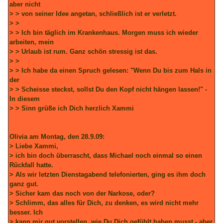
aber nicht
> > von seiner Idee angetan, schließlich ist er verletzt.
> >
> > Ich bin täglich im Krankenhaus. Morgen muss ich wieder
arbeiten, mein
> > Urlaub ist rum. Ganz schön stressig ist das.
> >
> > Ich habe da einen Spruch gelesen: "Wenn Du bis zum Hals in
der
> > Scheisse steckst, sollst Du den Kopf nicht hängen lassen!" -
In diesem
> > Sinn grüße ich Dich herzlich Xammi
Olivia am Montag, den 28.9.09:
> Liebe Xammi,
> ich bin doch überrascht, dass Michael noch einmal so einen
Rückfall hatte.
> Als wir letzten Dienstagabend telefonierten, ging es ihm doch
ganz gut.
> Sicher kam das noch von der Narkose, oder?
> Schlimm, das alles für Dich, zu denken, es wird nicht mehr
besser. Ich
> kann mir gut vorstellen, wie Du Dich gefühlt haben musst - aber