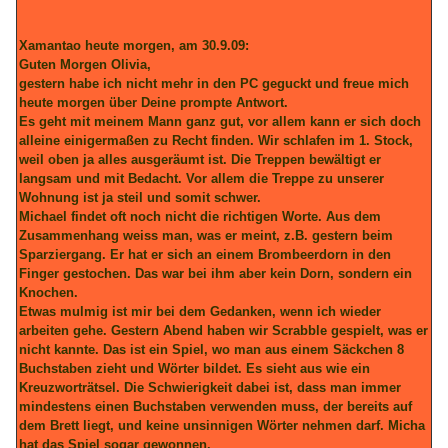
Xamantao heute morgen, am 30.9.09:
Guten Morgen Olivia,
gestern habe ich nicht mehr in den PC geguckt und freue mich
heute morgen über Deine prompte Antwort.
Es geht mit meinem Mann ganz gut, vor allem kann er sich doch
alleine einigermaßen zu Recht finden. Wir schlafen im 1. Stock,
weil oben ja alles ausgeräumt ist. Die Treppen bewältigt er
langsam und mit Bedacht. Vor allem die Treppe zu unserer
Wohnung ist ja steil und somit schwer.
Michael findet oft noch nicht die richtigen Worte. Aus dem
Zusammenhang weiss man, was er meint, z.B. gestern beim
Sparziergang. Er hat er sich an einem Brombeerdorn in den
Finger gestochen. Das war bei ihm aber kein Dorn, sondern ein
Knochen.
Etwas mulmig ist mir bei dem Gedanken, wenn ich wieder
arbeiten gehe. Gestern Abend haben wir Scrabble gespielt, was er
nicht kannte. Das ist ein Spiel, wo man aus einem Säckchen 8
Buchstaben zieht und Wörter bildet. Es sieht aus wie ein
Kreuzworträtsel. Die Schwierigkeit dabei ist, dass man immer
mindestens einen Buchstaben verwenden muss, der bereits auf
dem Brett liegt, und keine unsinnigen Wörter nehmen darf. Micha
hat das Spiel sogar gewonnen.