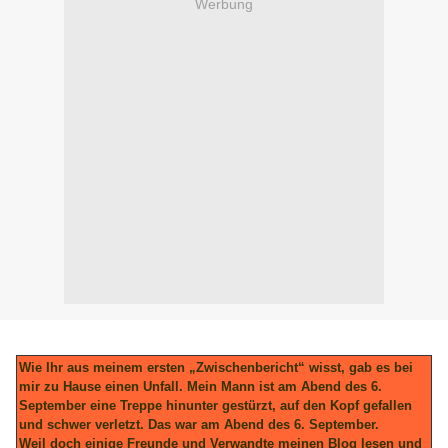
Werbung
Wie Ihr aus meinem ersten „Zwischenbericht“ wisst, gab es bei
mir zu Hause einen Unfall. Mein Mann ist am Abend des 6.
September eine Treppe hinunter gestürzt, auf den Kopf gefallen
und schwer verletzt. Das war am Abend des 6. September.
Weil doch einige Freunde und Verwandte meinen Blog lesen und