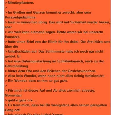
> Nikotinpflastern.
>
> Im Großen und Ganzen kommt er zurecht, aber sein
Kurzzeitgedächtnis
> lässt zu wünschen übrig. Das wird mit Sicherheit wieder besser,
aber
> wie weit kann niemand sagen. Heute waren wir bei unserem
Hausarzt.
> hatte einen Brief von der Klinik für ihn dabei. Der Arzt klärte uns
über die
> Unfallschäden auf. Das Schlimmste hatte ich noch gar nicht
gehört. Er
> hat eine Gehirnquetschung im Schläfenbereich, noch zu der
Gehirnblutung
> hinter dem Ohr und den Brüchen der Gesichtsknochen.
> Also kein Wunder, wenn noch nicht alles richtig funktioniert.
> Ein Wunder, dass es ihm so gut geht.
>
> Für mich ist dieses Auf und Ab alles ziemlich stressig.
Momentan
> geht´s ganz o.k. ...
> Es freut mich, dass bei Dir wenigstens alles seinen geregelten
Gang hat!
> Ich wünsch Dir alles Liebe! Xammi