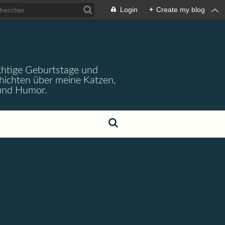
Login
+
Create my blog
wichtige Geburtstage und
chichten über meine Katzen,
 und Humor.