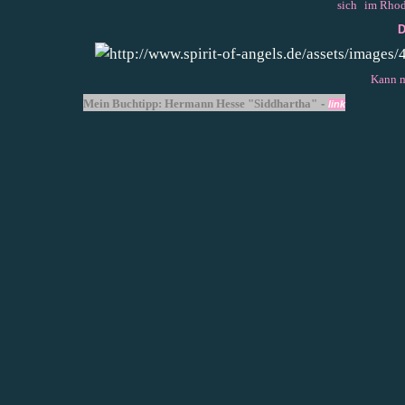
sich
im Rhod
D
Kann m
Mein Buchtipp: Hermann Hesse "Siddhartha"
-
link