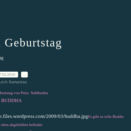
 Geburtstag
ag
7.02.2010
…
urch Xamantao
eburtstag von Prinz Siddhartha
BUDDHA
Es gibt so tolle Budda-
 oben abgebildete befindet