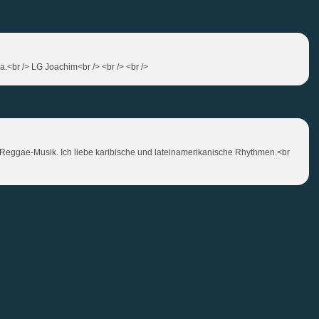
.<br /> LG Joachim<br /> <br /> <br />
t Reggae-Musik. Ich liebe karibische und lateinamerikanische Rhythmen.<br