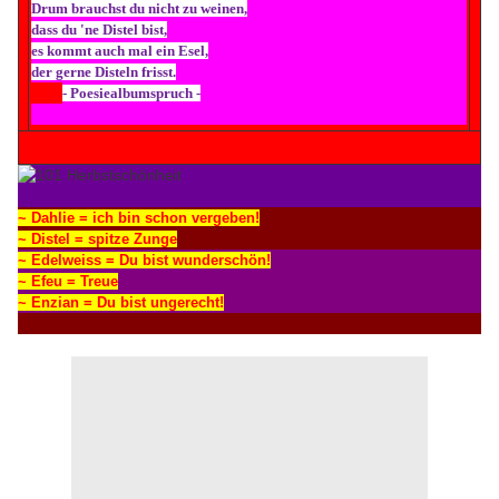
Drum brauchst du nicht zu weinen,
dass du 'ne Distel bist,
es kommt auch mal ein Esel,
der gerne Disteln frisst.
- Poesiealbumspruch -
~ Dahlie = ich bin schon vergeben!
~ Distel = spitze Zunge
~ Edelweiss = Du bist wunderschön!
~ Efeu = Treue
~ Enzian = Du bist ungerecht!