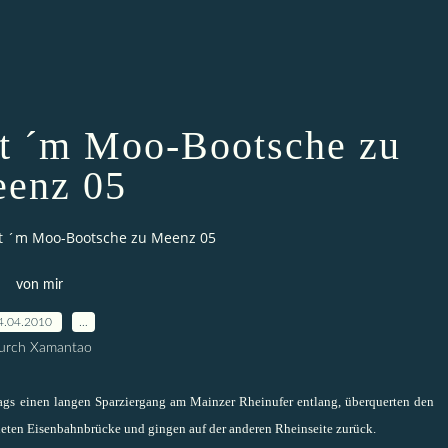
it ´m Moo-Bootsche zu
enz 05
it ´m Moo-Bootsche zu Meenz 05
von mir
4.04.2010
…
urch Xamantao
ags einen langen Sparziergang am Mainzer Rheinufer entlang, überquerten den
neten Eisenbahnbrücke und gingen auf der anderen Rheinseite zurück.