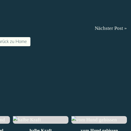
Nächster Post »
urück zu Home
nd
halbe Kraft
vom Hund gebissen