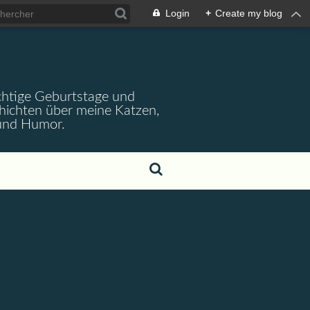
Login
+
Create my blog
wichtige Geburtstage und
chichten über meine Katzen,
 und Humor.