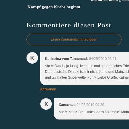
Kampf gegen Krebs beginnt
Kommentiere diesen Post
Einen Kommentar hinzufügen
K
Katharina vom Tanneneck
04/25/2010 01:21
<br /> Das ist ja lustig. Ich hatte mal ein ähnliches 
Der hessische Dialekt ist mir nicht fremd und Mainz i
und wir hatten Superwetter.<br /> Liebe Grüße, Kathari
Antworten
X
Xamantao
04/25/2010 09:29
<br /> <br /> Freut mich, dass Dir "mein" Mainz 