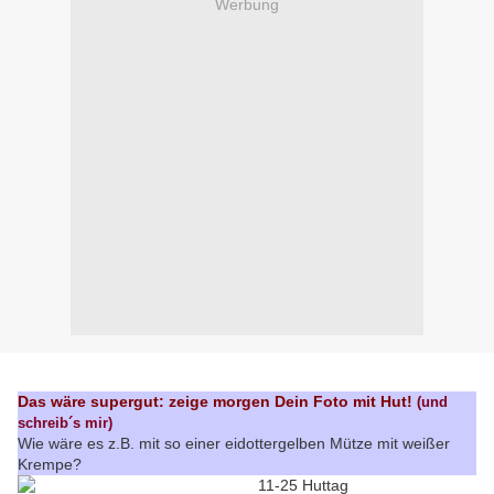
Werbung
Das wäre supergut: zeige morgen Dein Foto mit Hut!
(und
schreib´s mir)
Wie wäre es z.B. mit so einer eidottergelben Mütze mit weißer
Krempe?