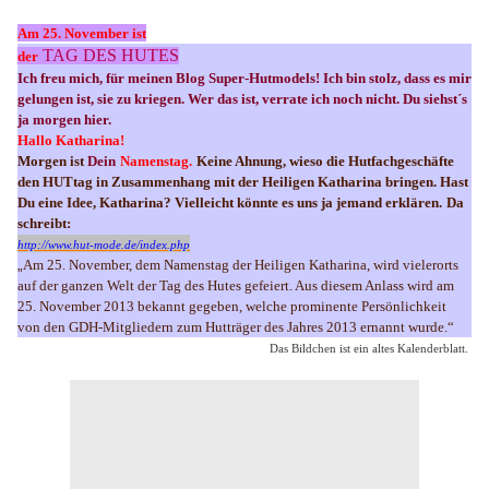
Am 25. November ist
TAG DES HUTES
der
Ich freu mich, für meinen Blog Super-Hutmodels! I
ch bin stolz, dass es mir
gelungen ist, sie zu kriegen.
Wer das ist, verrate ich noch nicht. Du siehst´s
ja morgen hier.
Hallo Katharina!
Morgen ist
Dein
Namenstag.
Keine Ahnung, wieso die Hutfachgeschäfte
den HUTtag in Zusammenhang mit der Heiligen Katharina bringen. Hast
Du eine Idee, Katharina? Vielleicht könnte es uns ja jemand erklären.
Da
schreibt:
http://www.hut-mode.de/index.php
„
Am 25. November, dem Namenstag der Heiligen Katharina, wird vielerorts
auf der ganzen Welt der Tag des Hutes gefeiert. Aus diesem Anlass wird am
25. November 2013 bekannt gegeben, welche prominente Persönlichkeit
von den GDH-Mitgliedern zum Hutträger des Jahres 2013 ernannt wurde.“
Das Bildchen ist ein altes Kalenderblatt.