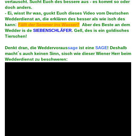
vertauscht. Sucht Euch des bessere aus - es kommt so oder
doch anders.
- Ei, wisst Ihr was, guckt Euch dieses Video vom Deutschen
Wedderdienst an, die erklären des besser als wie isch des
kann:
Fällt der Sommer ins Wasser?
Aber des Beste an dem
Wedder is de
SIEBENSCHLÄFER
. Gell, des is ein goldisches
Tierschen!
Denkt dran, die Weddervoraus
sage
ist eine
SAGE
! Deshalb
macht´s auch keinen Sinn, sisch wie dieser Wiener Herr beim
Wedderdienst zu beschweren: