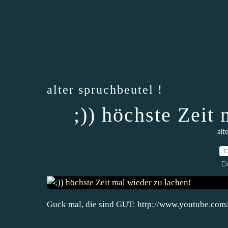
alter spruchbeutel !
;)) höchste Zeit
alt
1
D
Guck mal, die sind GUT: http://www.youtube