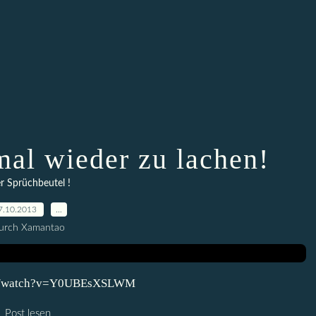
 mal wieder zu lachen!
er Sprüchbeutel !
7.10.2013
…
urch Xamantao
.com/watch?v=Y0UBEsXSLWM
Post lesen