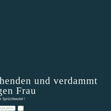
ehenden und verdammt
gen Frau
er Sprüchbeutel !
3.06.2013
…