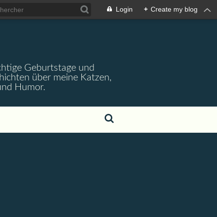
Login
+
Create my blog
wichtige Geburtstage und
chichten über meine Katzen,
 und Humor.