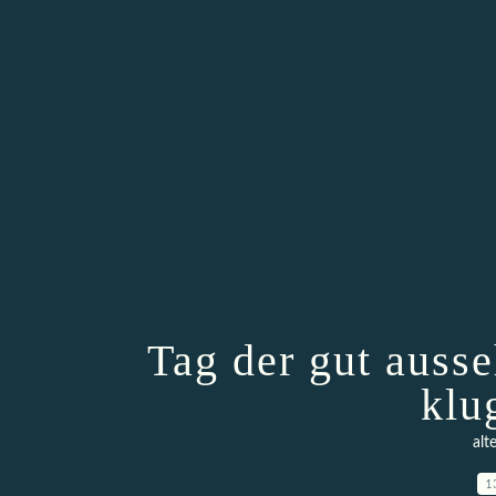
Tag der gut auss
klu
alt
1