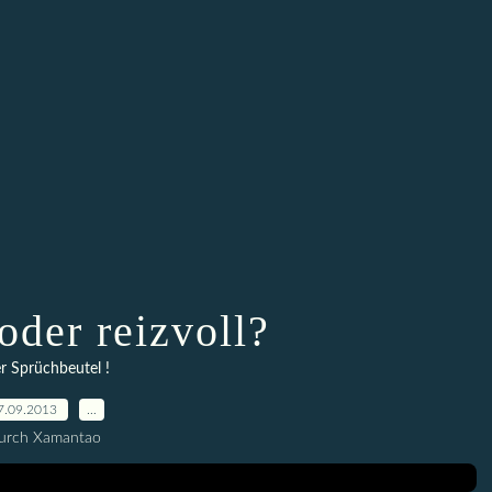
oder reizvoll?
er Sprüchbeutel !
7.09.2013
…
urch Xamantao