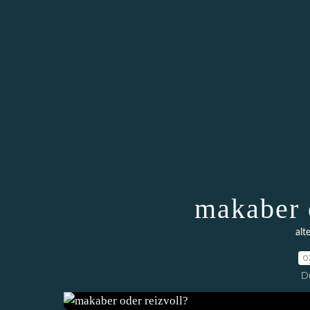
makaber 
alt
0
D