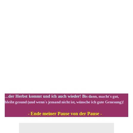
...der Herbst kommt und ich auch wieder! B
is da
nn, macht´s gut,
bleibt gesund (und wenn´s jemand nicht ist, wünsche ich gute Genesung)!
- Ende meiner Pause von der Pause -