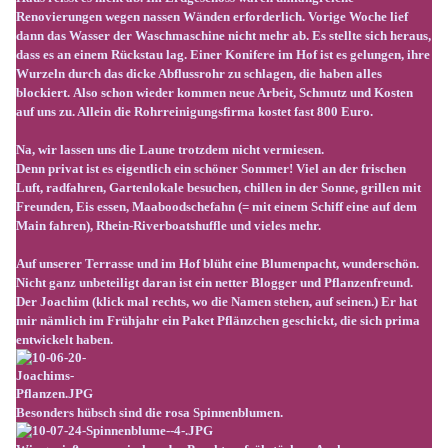
Renovierungen wegen nassen Wänden erforderlich. Vorige Woche lief
dann das Wasser der Waschmaschine nicht mehr ab. Es stellte sich heraus,
dass es an einem Rückstau lag. Einer Konifere im Hof ist es gelungen, ihre
Wurzeln durch das dicke Abflussrohr zu schlagen, die haben alles
blockiert. Also schon wieder kommen neue Arbeit, Schmutz und Kosten
auf uns zu. Allein die Rohrreinigungsfirma kostet fast 800 Euro.
Na, wir lassen uns die Laune trotzdem nicht vermiesen.
Denn privat ist es eigentlich ein schöner Sommer! Viel an der frischen
Luft, radfahren, Gartenlokale besuchen, chillen in der Sonne, grillen mit
Freunden, Eis essen, Maaboodschefahn (= mit einem Schiff eine auf dem
Main fahren), Rhein-Riverboatshuffle und vieles mehr.
Auf unserer Terrasse und im Hof blüht eine Blumenpacht, wunderschön.
Nicht ganz unbeteiligt daran ist ein netter Blogger und Pflanzenfreund.
Der Joachim (klick mal rechts, wo die Namen stehen, auf seinen.) Er hat
mir nämlich im Frühjahr ein Paket Pflänzchen geschickt, die sich prima
entwickelt haben.
Besonders hübsch sind die rosa Spinnenblumen.