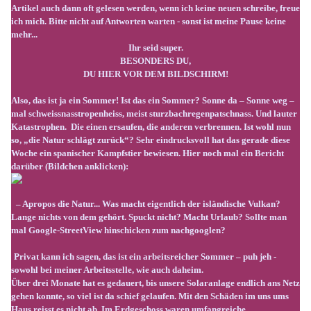
Artikel auch dann oft gelesen werden, wenn ich keine neuen schreibe, freue
ich mich. Bitte nicht auf Antworten warten - sonst ist meine Pause keine
mehr...
Ihr seid super.
BESONDERS DU,
DU HIER VOR DEM BILDSCHIRM!
Also, das ist ja ein Sommer! Ist das ein Sommer? Sonne da – Sonne weg –
mal schweissnasstropenheiss, meist sturzbachregenpatschnass. Und lauter
Katastrophen. Die einen ersaufen, die anderen verbrennen. Ist wohl nun
so, „die Natur schlägt zurück“? Sehr eindrucksvoll hat das gerade diese
Woche ein spanischer Kampfstier bewiesen. Hier noch mal ein Bericht
darüber (Bildchen anklicken):
– Apropos die Natur... Was macht eigentlich der isländische Vulkan?
Lange nichts von dem gehört. Spuckt nicht? Macht Urlaub? Sollte man
mal Google-StreetView hinschicken zum nachgooglen?
Privat kann ich sagen, das ist ein arbeitsreicher Sommer – puh jeh -
sowohl bei meiner Arbeitsstelle, wie auch daheim.
Über drei Monate hat es gedauert, bis unsere Solaranlage endlich ans Netz
gehen konnte, so viel ist da schief gelaufen. Mit den Schäden im uns ums
Haus reisst es nicht ab. Im Erdgeschoss waren umfangreiche