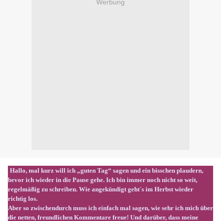
Werbung
Hallo, mal kurz will ich „guten Tag“ sagen und ein bisschen plaudern,
bevor ich wieder in die Pause gehe. Ich bin immer noch nicht so weit,
regelmäßig zu schreiben. Wie angekündigt geht´s im Herbst wieder
richtig los.
Aber so zwischendurch muss ich einfach mal sagen, wie sehr ich mich über
die netten, freundlichen Kommentare freue! Und darüber, dass meine