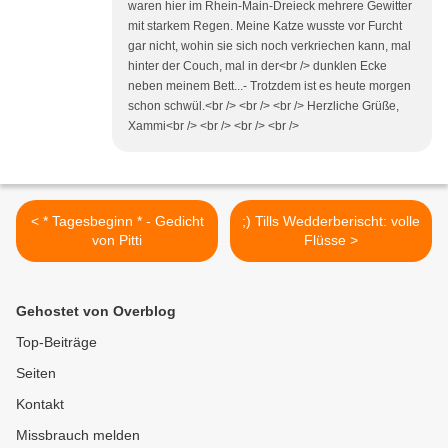
waren hier im Rhein-Main-Dreieck mehrere Gewitter
mit starkem Regen. Meine Katze wusste vor Furcht
gar nicht, wohin sie sich noch verkriechen kann, mal
hinter der Couch, mal in der<br /> dunklen Ecke
neben meinem Bett...- Trotzdem ist es heute morgen
schon schwül.<br /> <br /> <br /> Herzliche Grüße,
Xammi<br /> <br /> <br /> <br />
< * Tagesbeginn * - Gedicht
;) Tills Wedderberischt: volle
von Pitti
Flüsse >
Gehostet von Overblog
Top-Beiträge
Seiten
Kontakt
Missbrauch melden