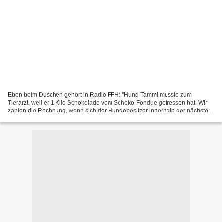
Eben beim Duschen gehört in Radio FFH: "Hund Tammi musste zum
Tierarzt, weil er 1 Kilo Schokolade vom Schoko-Fondue gefressen hat. Wir
zahlen die Rechnung, wenn sich der Hundebesitzer innerhalb der nächsten
Viertelstunde meldet, der uns diese Rechnung...