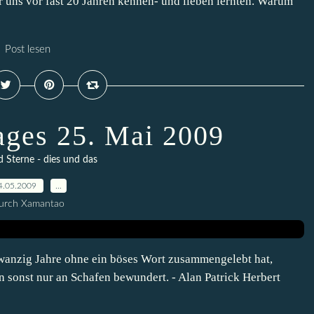
r uns vor fast 20 Jahren kennen- und lieben lernten. Warum
Post lesen
ages 25. Mai 2009
Sterne - dies und das
4.05.2009
…
urch Xamantao
wanzig Jahre ohne ein böses Wort zusammengelebt hat,
 sonst nur an Schafen bewundert. - Alan Patrick Herbert