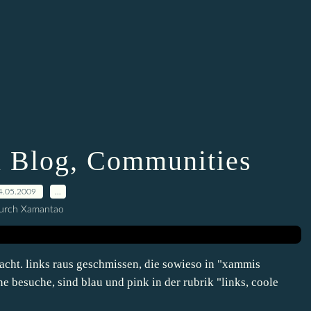
n Blog, Communities
4.05.2009
…
urch Xamantao
acht. links raus geschmissen, die sowieso in "xammis
ne besuche, sind blau und pink in der rubrik "links, coole