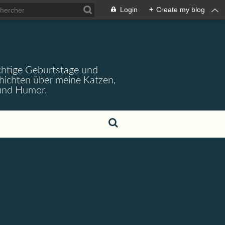
Login
+
Create my blog
wichtige Geburtstage und
chichten über meine Katzen,
 und Humor.