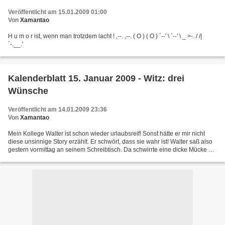
Veröffentlicht am 15.01.2009 01:00
Von
Xamantao
H u m o r ist, wenn man trotzdem lacht ! ,--. ,--. ( O ) ( O ) `--' \ `--' \ _ >-. / /|
`-.__.'
Kalenderblatt 15. Januar 2009 - Witz: drei
Wünsche
Veröffentlicht am 14.01.2009 23:36
Von
Xamantao
Mein Kollege Walter ist schon wieder urlaubsreif! Sonst hätte er mir nicht
diese unsinnige Story erzählt. Er schwört, dass sie wahr ist! Walter saß also
gestern vormittag an seinem Schreibtisch. Da schwirrte eine dicke Mücke um
ihn herum. Wo kam die her,...