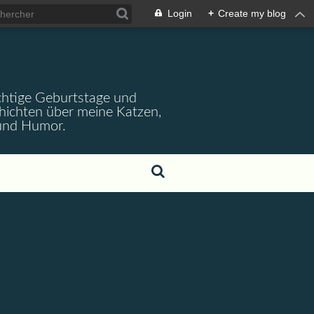
Login
+
Create my blog
wichtige Geburtstage und
chichten über meine Katzen,
 und Humor.