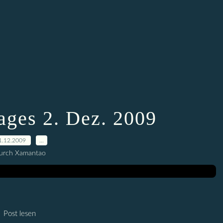
ages 2. Dez. 2009
1.12.2009
…
urch Xamantao
Post lesen