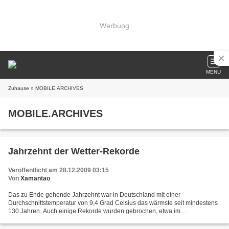
Werbung
MENU
Zuhause
» MOBILE.ARCHIVES
MOBILE.ARCHIVES
Jahrzehnt der Wetter-Rekorde
Veröffentlicht am 28.12.2009 03:15
Von
Xamantao
Das zu Ende gehende Jahrzehnt war in Deutschland mit einer
Durchschnittstemperatur von 9,4 Grad Celsius das wärmste seit mindestens
130 Jahren. Auch einige Rekorde wurden gebrochen, etwa im
Supersommer 2003 mit einer Durchschnittstemperatur von 19,7 Grad....