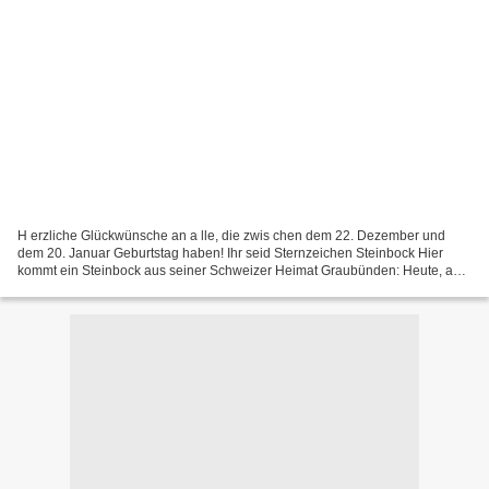
H erzliche Glückwünsche an a lle, die zwis chen dem 22. Dezember und
dem 20. Januar Geburtstag haben! Ihr seid Sternzeichen Steinbock Hier
kommt ein Steinbock aus seiner Schweizer Heimat Graubünden: Heute, am
23. Dezember, hat meine Freundin Geburtstag,...