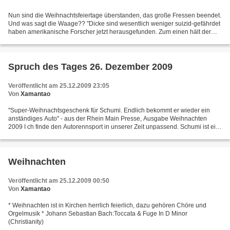
Nun sind die Weihnachtsfeiertage überstanden, das große Fressen beendet.
Und was sagt die Waage?? "Dicke sind wesentlich weniger suizid-gefährdet
haben amerikanische Forscher jetzt herausgefunden. Zum einen hält der
Strick nicht... Wieder andere passen...
Spruch des Tages 26. Dezember 2009
Veröffentlicht am 25.12.2009 23:05
Von
Xamantao
"Super-Weihnachtsgeschenk für Schumi. Endlich bekommt er wieder ein
anständiges Auto" - aus der Rhein Main Presse, Ausgabe Weihnachten
2009 I ch finde den Autorennsport in unserer Zeit unpassend. Schumi ist ein
Dinosaurier, das sich weigert aufzugeben....
Weihnachten
Veröffentlicht am 25.12.2009 00:50
Von
Xamantao
* Weihnachten ist in Kirchen herrlich feierlich, dazu gehören Chöre und
Orgelmusik * Johann Sebastian Bach:Toccata & Fuge In D Minor
(Christianity)