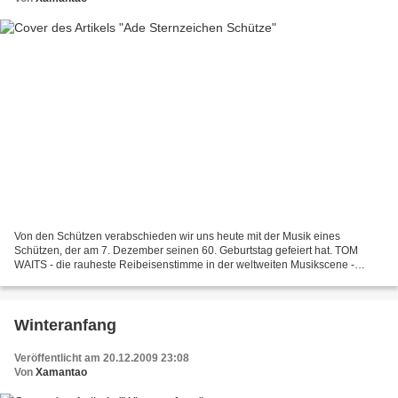
Von den Schützen verabschieden wir uns heute mit der Musik eines
Schützen, der am 7. Dezember seinen 60. Geburtstag gefeiert hat. TOM
WAITS - die rauheste Reibeisenstimme in der weltweiten Musikscene -
(auch ohne Megafon), hier mit "Rain Dogs" (bitte...
Winteranfang
Veröffentlicht am 20.12.2009 23:08
Von
Xamantao