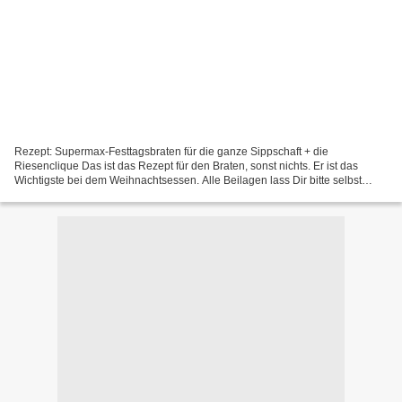
Rezept: Supermax-Festtagsbraten für die ganze Sippschaft + die
Riesenclique Das ist das Rezept für den Braten, sonst nichts. Er ist das
Wichtigste bei dem Weihnachtsessen. Alle Beilagen lass Dir bitte selbst
einfallen. Du nimmst erstmal die Innenmaße...