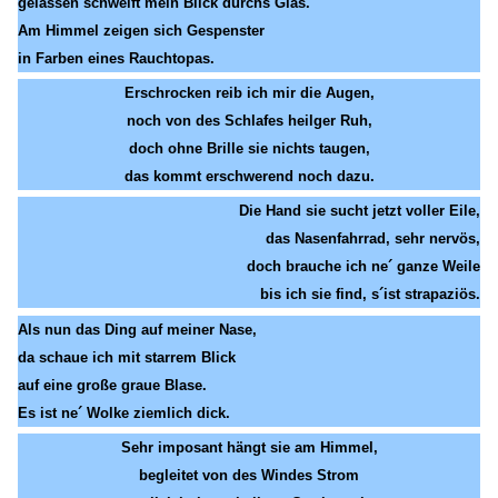
gelassen schweift mein Blick durchs Glas.
Am Himmel zeigen sich Gespenster
in Farben eines Rauchtopas.
Erschrocken reib ich mir die Augen,
noch von des Schlafes heilger Ruh,
doch ohne Brille sie nichts taugen,
das kommt erschwerend noch dazu.
Die Hand sie sucht jetzt voller Eile,
das Nasenfahrrad, sehr nervös,
doch brauche ich ne´ ganze Weile
bis ich sie find, s´ist strapaziös.
Als nun das Ding auf meiner Nase,
da schaue ich mit starrem Blick
auf eine große graue Blase.
Es ist ne´ Wolke ziemlich dick.
Sehr imposant hängt sie am Himmel,
begleitet von des Windes Strom