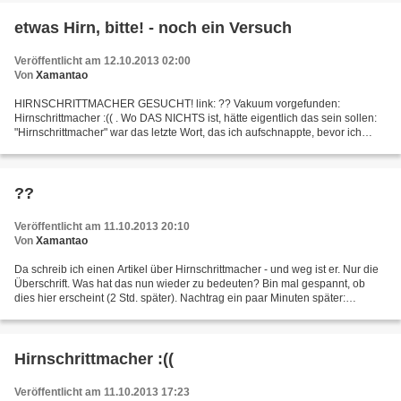
etwas Hirn, bitte! - noch ein Versuch
Veröffentlicht am 12.10.2013 02:00
Von
Xamantao
HIRNSCHRITTMACHER GESUCHT! link: ?? Vakuum vorgefunden:
Hirnschrittmacher :(( . Wo DAS NICHTS ist, hätte eigentlich das sein sollen:
"Hirnschrittmacher" war das letzte Wort, das ich aufschnappte, bevor ich
vorgestern morgen aus dem Zimmer ging, in dem...
??
Veröffentlicht am 11.10.2013 20:10
Von
Xamantao
Da schreib ich einen Artikel über Hirnschrittmacher - und weg ist er. Nur die
Überschrift. Was hat das nun wieder zu bedeuten? Bin mal gespannt, ob
dies hier erscheint (2 Std. später). Nachtrag ein paar Minuten später:
Wundere mich. Nee, der Artikel is...
Hirnschrittmacher :((
Veröffentlicht am 11.10.2013 17:23