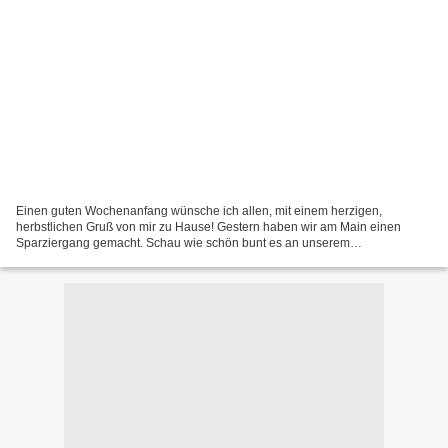
Einen guten Wochenanfang wünsche ich allen, mit einem herzigen,
herbstlichen Gruß von mir zu Hause! Gestern haben wir am Main einen
Sparziergang gemacht. Schau wie schön bunt es an unserem
Weinprobierständchen aussieht: Mainz-Kostheim am Brünnchen . Das...