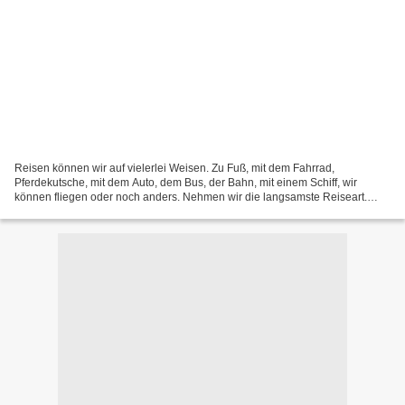
Reisen können wir auf vielerlei Weisen. Zu Fuß, mit dem Fahrrad,
Pferdekutsche, mit dem Auto, dem Bus, der Bahn, mit einem Schiff, wir
können fliegen oder noch anders. Nehmen wir die langsamste Reiseart.
Gehen wir zu Fuß. . He rbst . Wenn der Wind lau...