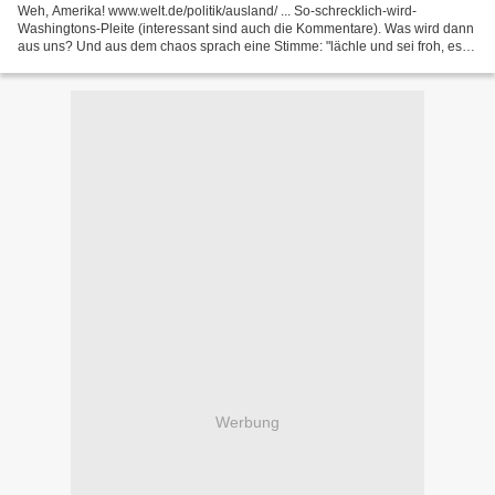
Weh, Amerika! www.welt.de/politik/ausland/ ... So-schrecklich-wird-
Washingtons-Pleite (interessant sind auch die Kommentare). Was wird dann
aus uns? Und aus dem chaos sprach eine Stimme: "lächle und sei froh, es
könnte schlimmer kommen" - und ich lächelte...
Werbung