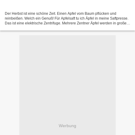
Der Herbst ist eine schöne Zeit. Einen Apfel vom Baum pflücken und
reinbeißen. Welch ein Genuß! Für Apfelsaft tu ich Äpfel in meine Saftpresse.
Das ist eine elektrische Zentrifuge. Mehrere Zentner Äpfel werden in großen
Keltern verarbeitet. Zuerst werden...
Werbung