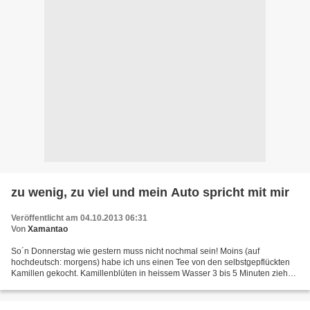
zu wenig, zu viel und mein Auto spricht mit mir
Veröffentlicht am 04.10.2013 06:31
Von
Xamantao
So´n Donnerstag wie gestern muss nicht nochmal sein! Moins (auf
hochdeutsch: morgens) habe ich uns einen Tee von den selbstgepflückten
Kamillen gekocht. Kamillenblüten in heissem Wasser 3 bis 5 Minuten ziehen
lassen, abseihen, ein wenig Honig dazu, fertig....