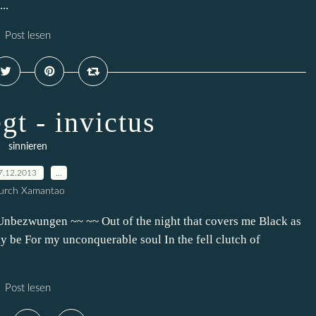
..
Post lesen
gt - invictus
sinnieren
7.12.2013
…
urch Xamantao
Unbezwungen ~~ ~~ Out of the night that covers me Black as
y be For my unconquerable soul In the fell clutch of
Post lesen