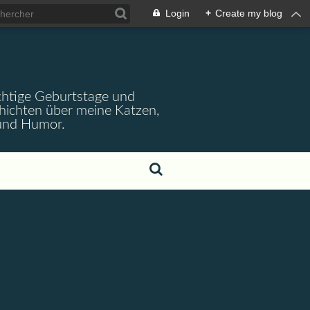
Login
+
Create my blog
wichtige Geburtstage und
chichten über meine Katzen,
 und Humor.