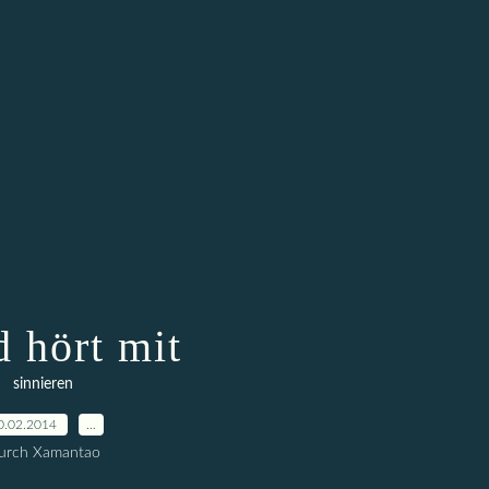
d hört mit
sinnieren
0.02.2014
…
urch Xamantao