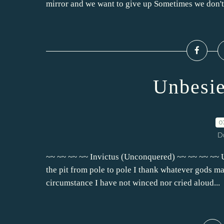
mirror and we want to give up Sometimes we don't.
Unbesie
0
D
~~ ~~ ~~ ~~ Invictus (Unconquered) ~~ ~~ ~~ ~~ 
the pit from pole to pole I thank whatever gods ma
circumstance I have not winced nor cried aloud...